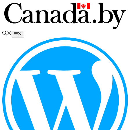
Перейти
к
содержимому
Меню