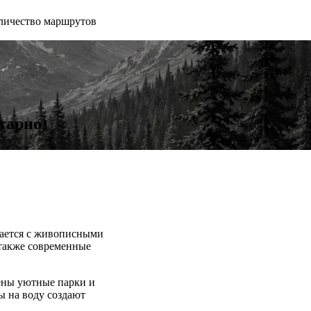
личество маршрутов
тарио)
тается с живописными
 также современные
ены уютные парки и
ы на воду создают