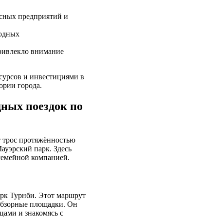
сных предприятий и
родных
привлекло внимание
сурсов и инвестициями в
ории города.
ных поездок по
т трос протяжённостью
ауэрский парк. Здесь
 семейной компанией.
рк Турнби. Этот маршрут
 обзорные площадки. Он
цами и знакомясь с