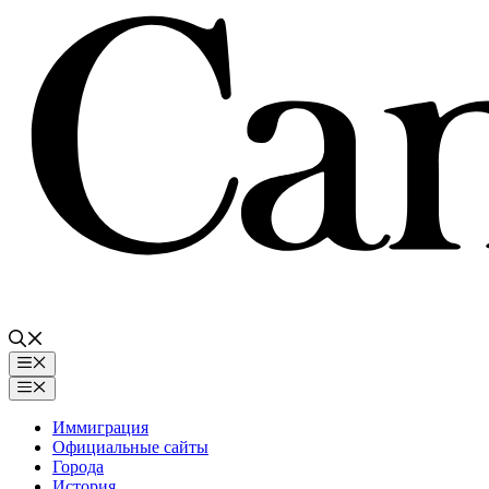
Перейти
к
содержимому
Меню
Меню
Иммиграция
Официальные сайты
Города
История