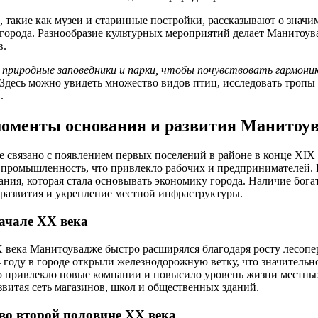
 такие как музеи и старинные постройки, рассказывают о значи
 города. Разнообразие культурных мероприятий делает Манитоу
в.
природные заповедники и парки, чтобы почувствовать гармони
 Здесь можно увидеть множество видов птиц, исследовать тропы
.
оменты основания и развития Манитоу
связано с появлением первых поселений в районе в конце XIX в
 промышленность, что привлекло рабочих и предпринимателей. 
ания, которая стала основывать экономику города. Наличие бога
развития и укрепление местной инфраструктуры.
начале XX века
X века Манитоувадже быстро расширялся благодаря росту лесоп
году в городе открыли железнодорожную ветку, что значительн
о привлекло новые компании и повысило уровень жизни местных
звитая сеть магазинов, школ и общественных зданий.
во второй половине XX века