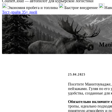
CourierCloud — автопилот для курьерской логистики
Экономия пробега и топлива
Быстрое внедрение
Нави
Тест-драйв 35+ дней
Mani
25.04.2025
Посетите Манитоувадже, 
пейзажами. Гуляя по его
удобства, созданные для
Обязательно включите 
тропы, идеально подходя
приятную атмосферу и по