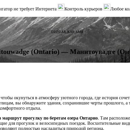
гатор не требует Интернета
Контроль курьеров
Любое ко
ГОРОДА КАНАДЫ
touwadge (Ontario) — Манитоувадге (Он
чтобы окунуться в атмосферу уютного города, где история соче
 улицам, вы обнаружите здания, сохранившие черты прошлого, а
 комфортного отдыха.
в маршрут прогулку по берегам озера Онтарио
. Там располож
щие для прогулок и велосипедных поездок. Восхитительные вид
зволяют полностью насладиться природой региона.