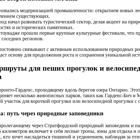
еновались модернизацией промышленности: открытием новых ле
лением существующих.
род начал развивать туристический сектор, делая акцент на при
остях и исторических памятниках.
итоувадже прошли первые крупные культурные фестивали, что 
 соседних регионов.
постоянно связывают с активным использованием природных ре
даст основу для продолжения роста и сохранения уникальной ист
шруты для пеших прогулок и велосипед
а
ронто-Гарденс, проходящему вдоль берегов озера Онтарио. Это
диняет несколько живописных парков, таких как Гарденс-Бич и М
й участок для короткой прогулки или велосипедной прогулки с
ра: путь через природные заповедники
 пролегающему через Стратфордский природный заповедник и па
 километров включает в себя лесные тропы, зоны для отдыха и
, кто хочет насладиться тишиной и уединением, наблюдая за пти