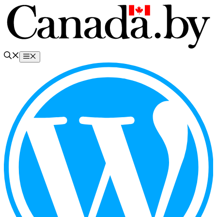
Перейти
к
содержимому
Меню