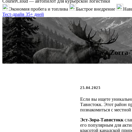
CourierCloud — автопилот для курьерской логистики
Экономия пробега и топлива
Быстрое внедрение
Нави
Тест-драйв 35+ дней
East Zorra-
25.04.2025
Если вы ищете уникально
Тавистокк. Этот район 
познакомиться с местной
Эст-Зора-Тавистокк
сла
его популярным для акти
красотой канадской прир