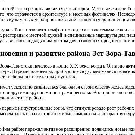
ностей этого региона является его история. Местные жители бе
о, что отражается в архитектуре и местных фестивалях. Исслед
ть в культурных мероприятиях станет отличным дополнением л
ура района позволяет комфортно отдыхать как семьям, так и ак
, рестораны с местной кухней и специальные маршруты для пе
у-Тавистокк подходящим местом для различных предпочтений и 
новения и развитие района Эст-Зора-Та
Зора-Тавистокк началось в конце XIX века, когда в Онтарио акт
тура. Первые поселенцы, прибывшие сюда, занимались сельским
роста небольших населённых пунктов.
начал ускоренно развиваться благодаря строительству железнод
нто и другими крупными центрами региона. Это привлекло новы
ов в местные районы.
ь первые индустриальные зоны, что стимулировало рост рабочих
еменем здесь начали строить жилые комплексы и инфраструктур
ойны район пережил активное расширение: появились новые жи
чреждения. Развитие транспортных связей, особенно расширение