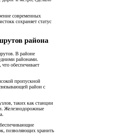
дрение современных
истокк сохраняет статус
шрутов района
рутов. В районе
едними районами.
 что обеспечивает
высокой пропускной
 связывающей район с
злов, таких как станции
ми. Железнодорожные
а.
 обеспечивающие
ок, позволяющих хранить