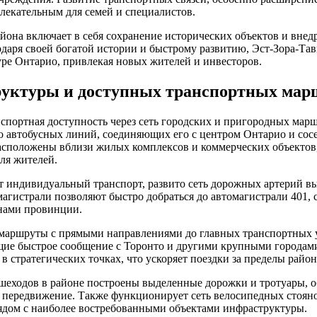
лекательным для семей и специалистов.
йона включает в себя сохранение исторических объектов и вне
даря своей богатой истории и быстрому развитию, Эст-Зора-Тав
уре Онтарио, привлекая новых жителей и инвесторов.
уктуры и доступных транспортных мар
спортная доступность через сеть городских и пригородных марш
о автобусных линий, соединяющих его с центром Онтарио и сос
асположены вблизи жилых комплексов и коммерческих объектов,
ля жителей.
ет индивидуальный транспорт, развито сеть дорожных артерий 
агистрали позволяют быстро добраться до автомагистрали 401,
нами провинции.
маршруты с прямыми направлениями до главных транспортных у
ющие быстрое сообщение с Торонто и другими крупными города
 стратегических точках, что ускоряет поездки за пределы район
ешеходов в районе построены выделенные дорожки и тротуары,
е передвижение. Также функционирует сеть велосипедных стоян
ядом с наиболее востребованными объектами инфраструктуры.