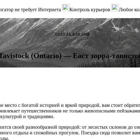
гатор не требует Интернета
Контроль курьеров
Любое ко
ГОРОДА КАНАДЫ
Tavistock (Ontario) — Еаст зорра-тавист
е место с богатой историей и яркой природой, вам стоит обрати
привлекает путешественников не только живописными пейзажами
 культурой и традициями.
вится своей разнообразной природой: от лесистых склонов до озе
вного отдыха и спокойных прогулок. Поездка сюда позволит ва
оды.