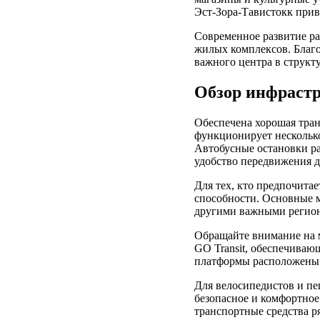
Эст-Зора-Тавистокк прив
Современное развитие ра
жилых комплексов. Благо
важного центра в структ
Обзор инфрастр
Обеспечена хорошая тран
функционирует нескольк
Автобусные остановки р
удобство передвижения д
Для тех, кто предпочита
способности. Основные м
другими важными регио
Обращайте внимание на 
GO Transit, обеспечива
платформы расположены в
Для велосипедистов и п
безопасное и комфортно
транспортные средства р