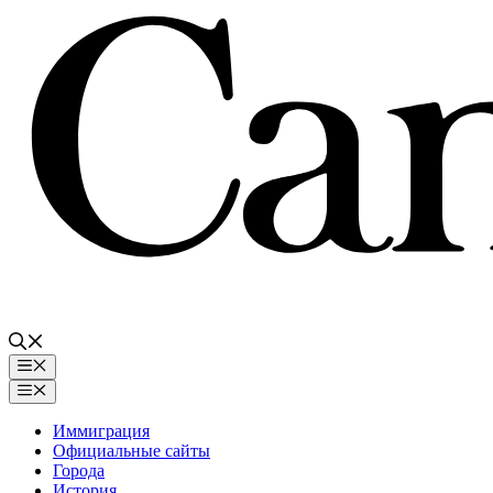
Перейти
к
содержимому
Меню
Меню
Иммиграция
Официальные сайты
Города
История