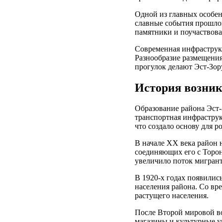
Одной из главных особен
славные события прошлог
памятники и поучаствова
Современная инфраструкт
Разнообразие размещения
прогулок делают Эст-Зор
История возник
Образование района Эст-
транспортная инфраструк
что создало основу для 
В начале XX века район 
соединяющих его с Торо
увеличило поток мигрант
В 1920-х годах появилис
населения района. Со вр
растущего населения.
После Второй мировой в
магазины и культурные у