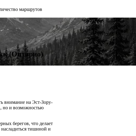
личество маршрутов
окк (Онтарио)
ть внимание на Эст-Зору-
, но и возможностью
рных берегов, что делает
м насладиться тишиной и