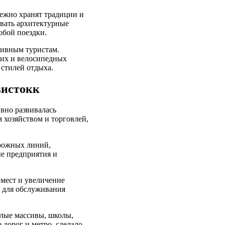
режно хранят традиции и
овать архитектурные
юбой поездки.
тивным туристам.
ших и велосипедных
стилей отдыха.
вистокк
ивно развивалась
 хозяйством и торговлей,
орожных линий,
е предприятия и
 мест и увеличение
у для обслуживания
лые массивы, школы,
 дорог и метро, сделало