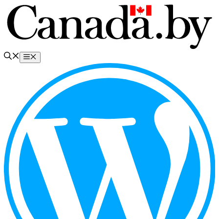
Перейти
к
содержимому
Меню