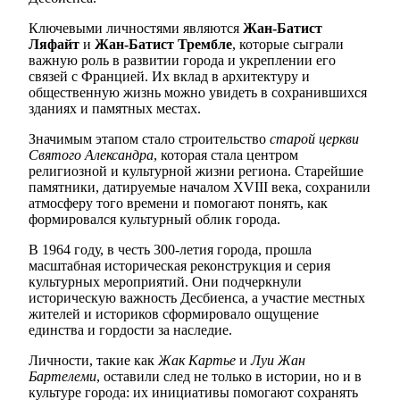
Ключевыми личностями являются
Жан-Батист
Ляфайт
и
Жан-Батист Трембле
, которые сыграли
важную роль в развитии города и укреплении его
связей с Францией. Их вклад в архитектуру и
общественную жизнь можно увидеть в сохранившихся
зданиях и памятных местах.
Значимым этапом стало строительство
старой церкви
Святого Александра
, которая стала центром
религиозной и культурной жизни региона. Старейшие
памятники, датируемые началом XVIII века, сохранили
атмосферу того времени и помогают понять, как
формировался культурный облик города.
В 1964 году, в честь 300-летия города, прошла
масштабная историческая реконструкция и серия
культурных мероприятий. Они подчеркнули
историческую важность Десбиенса, а участие местных
жителей и историков сформировало ощущение
единства и гордости за наследие.
Личности, такие как
Жак Картье
и
Луи Жан
Бартелеми
, оставили след не только в истории, но и в
культуре города: их инициативы помогают сохранять