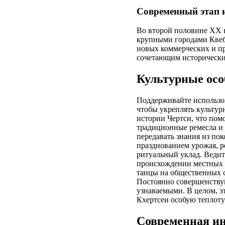
Современный этап 
Во второй половине XX в
крупными городами Квебе
новых коммерческих и п
сочетающим исторически
Культурные осо
Поддерживайте использов
чтобы укреплять культур
истории Чертси, что пом
традиционные ремесла и 
передавать знания из по
празднованием урожая, 
ритуальный уклад. Ведит
происхождении местных т
танцы на общественных с
Постоянно совершенствуй
узнаваемыми. В целом, э
Кхертсеи особую теплоту
Современная ин