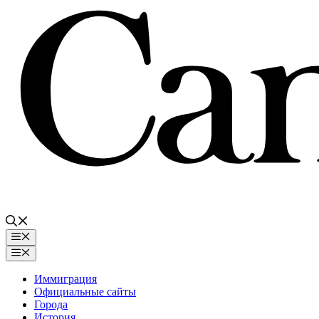
Перейти
к
содержимому
Меню
Меню
Иммиграция
Официальные сайты
Города
История