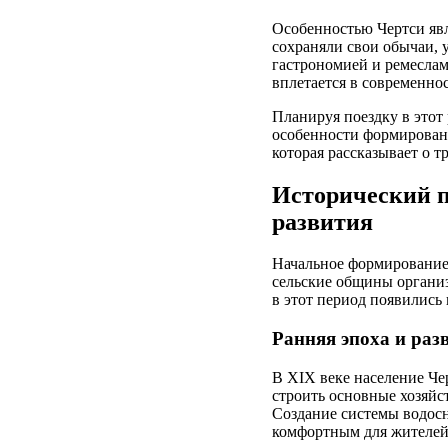
Особенностью Чертси явл
сохраняли свои обычаи, 
гастрономией и ремеслам
вплетается в современнос
Планируя поездку в этот
особенности формирования
которая рассказывает о т
Исторический п
развития
Начальное формирование 
сельские общины организ
в этот период появились
Ранняя эпоха и ра
В XIX веке население Че
строить основные хозяйс
Создание системы водосн
комфортным для жителей