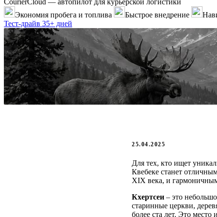
CourierCloud — автопилот для курьерской логистики
Экономия пробега и топлива
Быстрое внедрение
Нави
Тест-драйв 35+ дней
25.04.2025
Для тех, кто ищет уника
Квебеке станет отличным
XIX века, и гармоничны
Кхертсеи
– это небольшо
старинные церкви, дерев
более ста лет. Это место