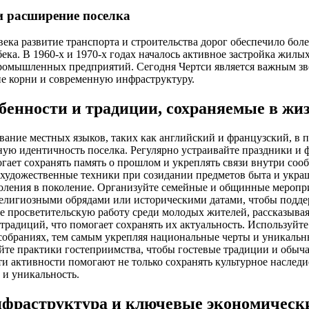
и расширение поселка
ека развитие транспорта и строительства дорог обеспечило боле
ка. В 1960-х и 1970-х годах началось активное застройка жилы
ромышленных предприятий. Сегодня Чертси является важным зв
е корни и современную инфраструктуру.
бенности и традиции, сохраняемые в жи
ание местных языков, таких как английский и французский, в 
ную идентичность поселка. Регулярно устраивайте праздники и
огает сохранять память о прошлом и укреплять связи внутри соо
художественные техники при созидании предметов быта и украш
коления в поколение. Организуйте семейные и общинные меропри
религиозными обрядами или историческими датами, чтобы подде
е просветительскую работу среди молодых жителей, рассказывая
радиций, что помогает сохранять их актуальность. Используйт
обраниях, тем самым укрепляя национальные черты и уникальн
те практики гостеприимства, чтобы гостевые традиции и обыч
ти активности помогают не только сохранять культурное наследи
 и уникальность.
фраструктура и ключевые экономически