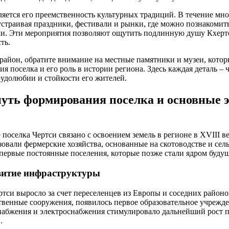
яется его преемственность культурных традиций. В течение мно
устраивая праздники, фестивали и рынки, где можно познакомить
и. Эти мероприятия позволяют ощутить подлинную душу Кхертсе
ть.
 район, обратите внимание на местные памятники и музеи, кото
 поселка и его роль в истории региона. Здесь каждая деталь – 
рудолюбии и стойкости его жителей.
уть формирования поселка и основные э
поселка Чертси связано с освоением земель в регионе в XVIII ве
овали фермерские хозяйства, основанные на скотоводстве и сел
 первые постоянные поселения, которые позже стали ядром будущ
звитие инфраструктуры
ртси выросло за счет переселенцев из Европы и соседних районо
твенные сооружения, появилось первое образовательное учрежде
абжения и электроснабжения стимулировало дальнейший рост по
.