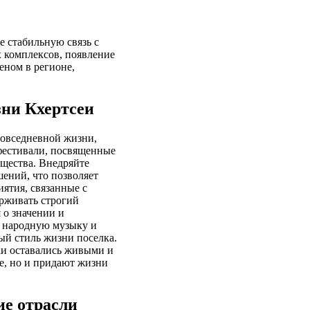
е стабильную связь с
х комплексов, появление
еном в регионе,
зни Кхертсеи
повседневной жизни,
 фестивали, посвященные
бщества. Внедряйте
ений, что позволяет
ятия, связанные с
рживать строгий
 о значении и
е народную музыку и
ый стиль жизни поселка.
аи оставались живыми и
е, но и придают жизни
е отрасли