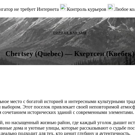
гатор не требует Интернета
Контроль курьеров
Любое ко
ГОРОДА КАНАДЫ
Chertsey (Quebec) — Кхертсеи (Квебек)
льное место с богатой историей и интересными культурными тра
 выбором. Этот поселок привлекает своей неповторимой атмосф
м сочетанием исторических зданий с современными элементами.
й, но насыщенный жизнью район, где каждый уголок дышит исто
янные дома и уютные улицы, которые рассказывают о судьбе по
 идеально подходит для тех, кто ценит глубину и аутентичность.