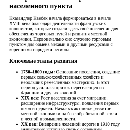
населенного пункта
Кхазандлер Квебек начала формироваться в начале
XVIII века благодаря деятельности французских
колонистов, которые создали здесь своё поселение для
обеспечения торговых путей и развития местной
экономики. Первоначально оно служило торговым
пунктом для обмена мехами и другими ресурсами с
коренными народами региона.
Ключевые этапы развития
1750–1800 годы:
Основание поселения, создание
первых сельскохозяйственных хозяйств и
небольших ремесленных мастерских. В этот
период усилился приток переселенцев из
Франции и других колоний.
XIX век:
Рост населения за счет миграции,
расширение инфраструктуры, появления первых
школ и церквей. Началось активное развитие
местной экономики на базе обработанной земли
и лесной промышленности.
XX век:
Внедрение железной дороги в 1910 году
значительно ускорило связь с соседними