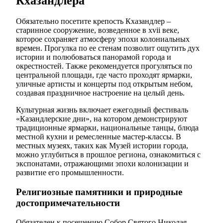
Кхазандлера
Обязательно посетите крепость Кхазандлер –
старинное сооружение, возведенное в xvii веке,
которое сохраняет атмосферу эпохи колониальных
времен. Прогулка по ее стенам позволит ощутить дух
истории и полюбоваться панорамой города и
окрестностей. Также рекомендуется прогуляться по
центральной площади, где часто проходят ярмарки,
уличные артисты и концерты под открытым небом,
создавая праздничное настроение на целый день.
Культурная жизнь включает ежегодный фестиваль
«Казандлерские дни», на котором демонстрируют
традиционные ярмарки, национальные танцы, блюда
местной кухни и ремесленные мастер-классы. В
местных музеях, таких как Музей истории города,
можно углубиться в прошлое региона, ознакомиться с
экспонатами, отражающими эпохи колонизации и
развитие его промышленности.
Религиозные памятники и природные
достопримечательности
Обязателен к посещению Собор Святого Николая –