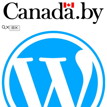
Перейти
к
содержимому
Меню