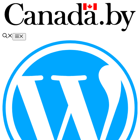
Перейти
к
содержимому
Меню