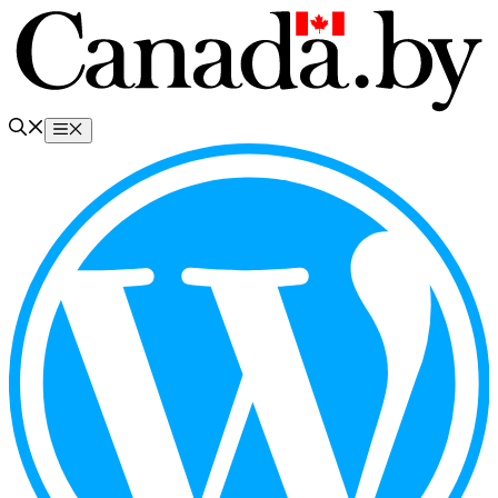
Перейти
к
содержимому
Меню