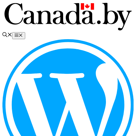
Перейти
к
содержимому
Меню