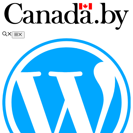
Перейти
к
содержимому
Меню