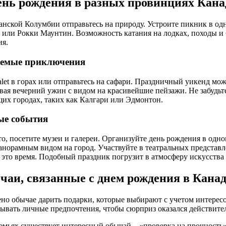
ень рождения в разных провинциях Кан
анской Колумбии отправьтесь на природу. Устроите пикник в о
и или Рокки Маунтин. Возможность катания на лодках, походы и
ия.
аемые приключения
alet в горах или отправьтесь на сафари. Праздничный уикенд мож
вая вечерний ужин с видом на красивейшие пейзажи. Не забудьт
их городах, таких как Калгари или Эдмонтон.
ые события
то, посетите музеи и галереи. Организуйте день рождения в одн
панорамным видом на город. Участвуйте в театральных представл
 это время. Подобный праздник погрузит в атмосферу искусства 
чаи, связанные с днем рождения в Канад
ено обычае дарить подарки, которые выбирают с учетом интерес
ывать личные предпочтения, чтобы сюрприз оказался действите
емьях существует интересный обычай – «проверка на прочность»