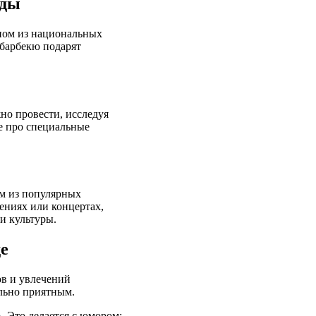
ады
дном из национальных
 барбекю подарят
но провести, исследуя
е про специальные
ом из популярных
ениях или концертах,
и культуры.
е
ов и увлечений
льно приятным.
. Это делается с юмором: