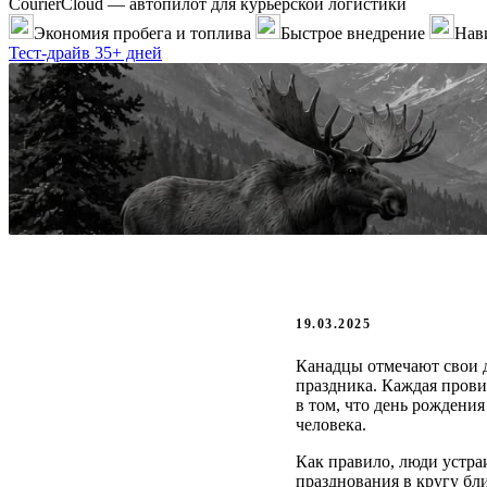
CourierCloud — автопилот для курьерской логистики
Экономия пробега и топлива
Быстрое внедрение
Нави
Тест-драйв 35+ дней
19.03.2025
Канадцы отмечают свои д
праздника. Каждая прови
в том, что день рождения
человека.
Как правило, люди устра
празднования в кругу бли