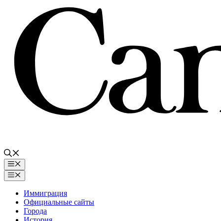
Перейти
к
содержимому
Меню
Меню
Иммиграция
Официальные сайты
Города
История