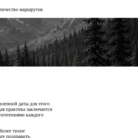
личество маршрутов
вленной даты для этого
ая практика заключается
едпочтениями каждого
более тихие
ьте поздравить