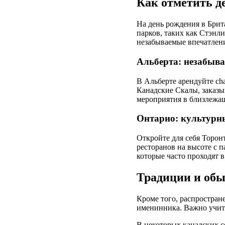
Как отметить д
На день рождения в Брит
парков, таких как Стэнл
незабываемые впечатлен
Альберта: незабыв
В Альберте арендуйте ch
Канадские Скалы, заказы
мероприятия в близлежащ
Онтарио: культурн
Откройте для себя Торон
ресторанов на высоте с 
которые часто проходят в
Традиции и обы
Кроме того, распростран
именинника. Важно учит
В некоторых канадских с