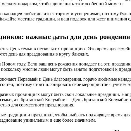
 мелким подарком, чтобы дополнить этот особенный момент.
 канадцев любят делиться тортом и угощениями, поэтому будьт
важайте местные традиции, и ваш подарок или жест внимания с
дников: важные даты для день рождения
ется День семьи в нескольких провинциях. Это время для семейн
тот день для празднования в кругу близких.
и Новом году. Если ваш день рождения попадает на эти праздник
 поскольку многие люди могут быть заняты подготовкой к празд
ключают Первомай и День благодарения, горячо любимые канадц
гостей, поэтому стоит планировать свое мероприятие с учетом э
 разных провинциях могут быть свои локальные праздники. Напр
 семьи, а в британской Колумбии — День Британской Колумбии в
стью для совместного празднования.
ые традиции и праздники, чтобы выбрать подходящее время для 
азднование уникальным и еще более значимым.