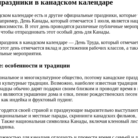
раздники в канадском календаре
дском календаре есть и другие официальные праздники, которые
Например, День Канады, который отмечается 1 июля, является н
висимости. В этот день проводятся различные публичные мероп
 чтобы отпраздновать этот особый день для Канады.
аздник в канадском календаре — День Труда, который отмечае
этот день отмечается вклад и достижения рабочих классов, а та
льные мероприятия.
: особенности и традиции
нальное и многокультурное общество, поэтому канадские празд
 культурные традиции. Возможно, наиболее известная традиция
надцы обычно дарят подарки своим близким и проводят время в 
 являются украшение дома и елки, пение рождественских песен
 как индейка и фруктовый пудинг.
ордятся своей страной и празднующие выразительно выступают 
национальные и местные парады, скрининги канадских фильмов,
 Также национальная символика Канады, включая кленовый лист 
здника.
можностью для канадцев отдохнуть и провести время с семьей и 