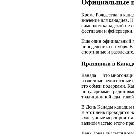
Официальные п
Кроме Рождества, в кана
значение для канадцев. 
символом канадской неза
фестивали и фейерверки,
Еще один официальный пр
понедельник сентября. В 
спортивные и развлекате
Праздники в Канаде
Канада — это многонацио
различные религиозные и
это обмен подарками. Ка
популярными традициями
традиционной еды, такой
В День Канады канадцы г
В этот день проводятся 
культурные мероприятия.
важной частью этого пра
День Труда является воз