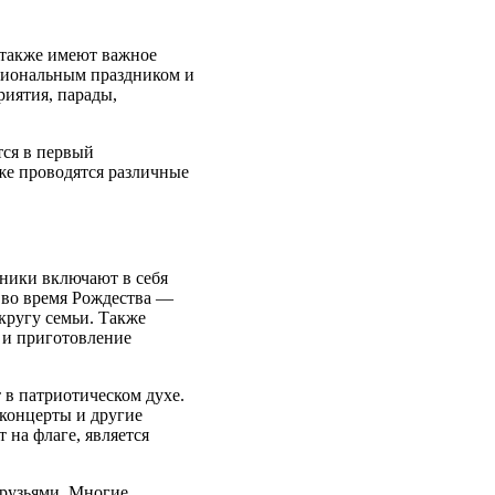
 также имеют важное
ациональным праздником и
риятия, парады,
тся в первый
кже проводятся различные
ники включают в себя
 во время Рождества —
кругу семьи. Также
 и приготовление
в патриотическом духе.
 концерты и другие
на флаге, является
друзьями. Многие