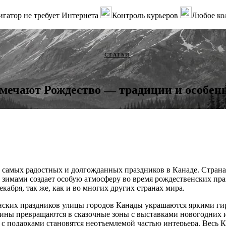
гатор не требует Интернета
Контроль курьеров
Любое ко
СТАТЬИ
тмечают Рождество — традиции и особен
 самых радостных и долгожданных праздников в Канаде. Страна
зимами создает особую атмосферу во время рождественских пра
кабря, так же, как и во многих других странах мира.
нских праздников улицы городов Канады украшаются яркими ги
зины превращаются в сказочные зоны с выставками новогодних 
и с подарками становятся неотъемлемой частью интерьера. Весь 