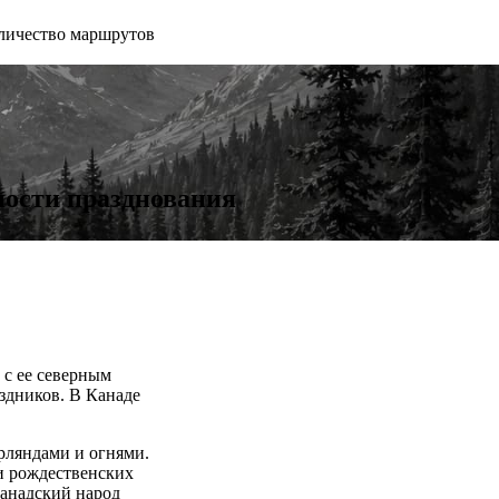
личество маршрутов
ности празднования
 с ее северным
здников. В Канаде
рляндами и огнями.
и рождественских
Канадский народ