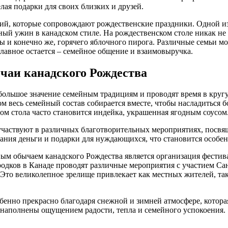
елая подарки для своих близких и друзей.
ций, которые сопровождают рождественские праздники. Одной 
ный ужин в канадском стиле. На рождественском столе никак не
ы и конечно же, горячего яблочного пирога. Различные семьи мо
главное остается – семейное общение и взаимовыручка.
чаи канадского Рождества
ольшое значение семейным традициям и проводят время в кругу
м весь семейный состав собирается вместе, чтобы насладиться
 стола часто становится индейка, украшенная ягодным соусом
участвуют в различных благотворительных мероприятиях, посвя
ния деньги и подарки для нуждающихся, что становится особен
м обычаем канадского Рождества является организация фестива
одков в Канаде проводят различные мероприятия с участием Сан
Это великолепное зрелище привлекает как местных жителей, так 
бенно прекрасно благодаря снежной и зимней атмосфере, которая
наполнены ощущением радости, тепла и семейного успокоения.