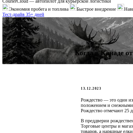
CourierCloud — автопилот для курьерской логистики
Экономия пробега и топлива
Быстрое внедрение
Нави
Тест-драйв 35+ дней
Когда в Канаде о
13.12.2023
Рождество — это один из
положением и снежными 
Рождество отмечают 25 де
В преддверии рождестве
Торговые центры и мага
товаров, а нарядные елк