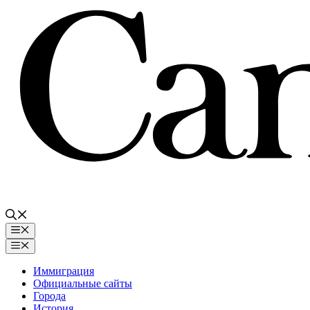
Перейти
к
содержимому
Меню
Меню
Иммиграция
Официальные сайты
Города
История