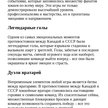
событиями, которые запомнились множеству фанатов
хоккея по всему миру. Эти игры не только
демонстрировали высочайший уровень
профессионализма и мастерства, но и пропитаны
эмоциями и напряжением.
Легендарные голы
Одним из самых эмоциональных моментов
противостояния между Канадой и СССР были
легендарные голы, которые взрывали стадионы и
вызывали азарт у зрителей. Голы, забитые в последние
секунды матча, сменой игрового хода или наоборот,
позволившие команде выйти вперед – все они были
окрашены в яркие эмоции и страсть.
Дуэли вратарей
Непременным элементом любой игры является битва
между вратарями. В противостоянии между Канадой и
СССР хоккейные вратари становились настоящими
героями и символами команд. Их спасительные сейвы,
множественные блокировки бросков и дающие
команде возможность сохранить победу – все это
вызывало восторг и восторг у зрителей.