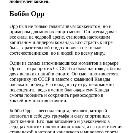
любителей хоккея.
Бобби Орр
Орр был не только талантливым хоккеистом, но и
примером для многих спортсменов. Он всегда давал
все силы на ледовой арене, становясь настоящим
капитаном и лидером команды. Его страсть к игре
была заразительной и вдохновляла не только
соотечественников, но и людей по всему миру.
Один из самых запоминающихся моментов в карьере
Орра — игра против СССР. Это была настоящая битва
двух великих наций в спорте. Он смог противостоять
сопернику из СССР и вместе с командой Канады
одержать победу. Его вклад в эту игру невозможно
переоценить, ведь именно благодаря ему Канада
смогла победить и сохранить превосходство в
хоккейном противостоянии.
Бобби Орр — легенда спорта, человек, который
воплотил в себе дух триумфа и силу спортивных
достижений. Его имя запомнено и увековечено в
сердцах многих поклонников хоккея, а его достижения
стали вехой в истории канадского и мирового спорта.