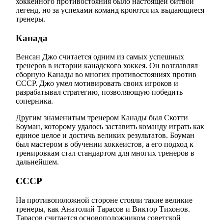
хоккейного противостояния было настоящей битвой
легенд, но за успехами команд кроются их выдающиеся
тренеры.
Канада
Венсан Джо считается одним из самых успешных
тренеров в истории канадского хоккея. Он возглавлял
сборную Канады во многих противостояниях против
СССР. Джо умел мотивировать своих игроков и
разрабатывал стратегию, позволяющую победить
соперника.
Другим знаменитым тренером Канады был Скотти
Боуман, которому удалось заставить команду играть как
единое целое и достичь великих результатов. Боуман
был мастером в обучении хоккеистов, а его подход к
тренировкам стал стандартом для многих тренеров в
дальнейшем.
СССР
На противоположной стороне стояли такие великие
тренеры, как Анатолий Тарасов и Виктор Тихонов.
Тарасов считается основоположником советской