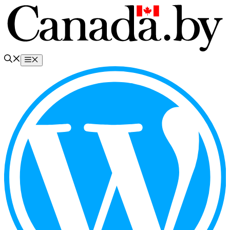
Перейти
к
содержимому
Меню