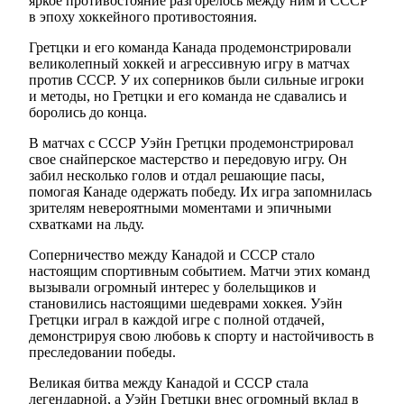
яркое противостояние разгорелось между ним и СССР
в эпоху хоккейного противостояния.
Гретцки и его команда Канада продемонстрировали
великолепный хоккей и агрессивную игру в матчах
против СССР. У их соперников были сильные игроки
и методы, но Гретцки и его команда не сдавались и
боролись до конца.
В матчах с СССР Уэйн Гретцки продемонстрировал
свое снайперское мастерство и передовую игру. Он
забил несколько голов и отдал решающие пасы,
помогая Канаде одержать победу. Их игра запомнилась
зрителям невероятными моментами и эпичными
схватками на льду.
Соперничество между Канадой и СССР стало
настоящим спортивным событием. Матчи этих команд
вызывали огромный интерес у болельщиков и
становились настоящими шедеврами хоккея. Уэйн
Гретцки играл в каждой игре с полной отдачей,
демонстрируя свою любовь к спорту и настойчивость в
преследовании победы.
Великая битва между Канадой и СССР стала
легендарной, а Уэйн Гретцки внес огромный вклад в