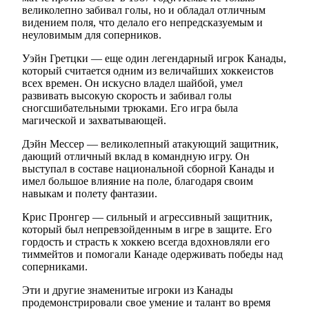
великолепно забивал голы, но и обладал отличным
видением поля, что делало его непредсказуемым и
неуловимым для соперников.
Уэйн Гретцки — еще один легендарный игрок Канады,
который считается одним из величайших хоккеистов
всех времен. Он искусно владел шайбой, умел
развивать высокую скорость и забивал голы
сногсшибательными трюками. Его игра была
магической и захватывающей.
Дэйн Мессер — великолепный атакующий защитник,
дающий отличный вклад в командную игру. Он
выступал в составе национальной сборной Канады и
имел большое влияние на поле, благодаря своим
навыкам и полету фантазии.
Крис Пронгер — сильный и агрессивный защитник,
который был непревзойденным в игре в защите. Его
гордость и страсть к хоккею всегда вдохновляли его
тиммейтов и помогали Канаде одерживать победы над
соперниками.
Эти и другие знаменитые игроки из Канады
продемонстрировали свое умение и талант во время