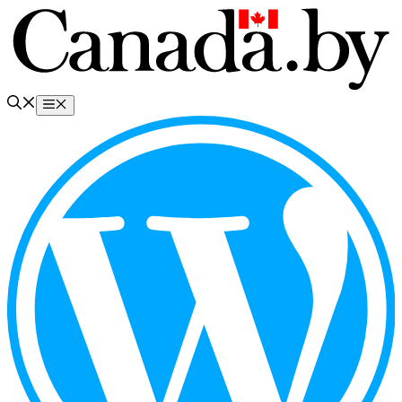
Перейти
к
содержимому
Меню