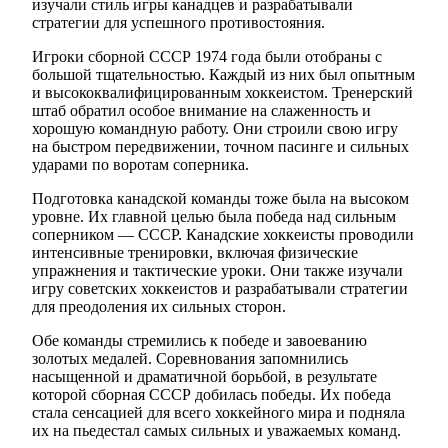
изучали стиль игры канадцев и разрабатывали
стратегии для успешного противостояния.
Игроки сборной СССР 1974 года были отобраны с
большой тщательностью. Каждый из них был опытным
и высококвалифицированным хоккеистом. Тренерский
штаб обратил особое внимание на слаженность и
хорошую командную работу. Они строили свою игру
на быстром передвижении, точном пасинге и сильных
ударами по воротам соперника.
Подготовка канадской команды тоже была на высоком
уровне. Их главной целью была победа над сильным
соперником — СССР. Канадские хоккеисты проводили
интенсивные тренировки, включая физические
упражнения и тактические уроки. Они также изучали
игру советских хоккеистов и разрабатывали стратегии
для преодоления их сильных сторон.
Обе команды стремились к победе и завоеванию
золотых медалей. Соревнования запомнились
насыщенной и драматичной борьбой, в результате
которой сборная СССР добилась победы. Их победа
стала сенсацией для всего хоккейного мира и подняла
их на пьедестал самых сильных и уважаемых команд.