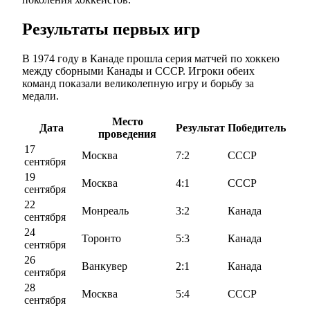
Результаты первых игр
В 1974 году в Канаде прошла серия матчей по хоккею
между сборными Канады и СССР. Игроки обеих
команд показали великолепную игру и борьбу за
медали.
Место
Дата
Результат
Победитель
проведения
17
Москва
7:2
СССР
сентября
19
Москва
4:1
СССР
сентября
22
Монреаль
3:2
Канада
сентября
24
Торонто
5:3
Канада
сентября
26
Ванкувер
2:1
Канада
сентября
28
Москва
5:4
СССР
сентября