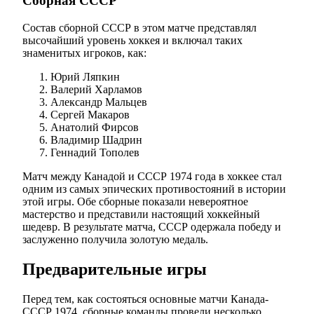
Сборная СССР
Состав сборной СССР в этом матче представлял
высочайший уровень хоккея и включал таких
знаменитых игроков, как:
Юрий Ляпкин
Валерий Харламов
Александр Мальцев
Сергей Макаров
Анатолий Фирсов
Владимир Шадрин
Геннадий Тополев
Матч между Канадой и СССР 1974 года в хоккее стал
одним из самых эпических противостояний в истории
этой игры. Обе сборные показали невероятное
мастерство и представили настоящий хоккейный
шедевр. В результате матча, СССР одержала победу и
заслуженно получила золотую медаль.
Предварительные игры
Перед тем, как состояться основные матчи Канада-
СССР 1974, сборные команды провели несколько