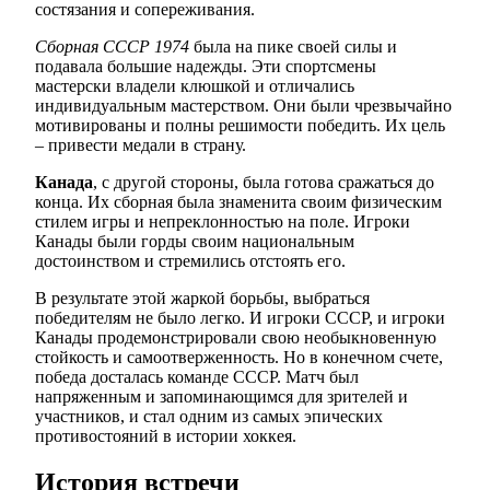
состязания и сопереживания.
Сборная СССР 1974
была на пике своей силы и
подавала большие надежды. Эти спортсмены
мастерски владели клюшкой и отличались
индивидуальным мастерством. Они были чрезвычайно
мотивированы и полны решимости победить. Их цель
– привести медали в страну.
Канада
, с другой стороны, была готова сражаться до
конца. Их сборная была знаменита своим физическим
стилем игры и непреклонностью на поле. Игроки
Канады были горды своим национальным
достоинством и стремились отстоять его.
В результате этой жаркой борьбы, выбраться
победителям не было легко. И игроки СССР, и игроки
Канады продемонстрировали свою необыкновенную
стойкость и самоотверженность. Но в конечном счете,
победа досталась команде СССР. Матч был
напряженным и запоминающимся для зрителей и
участников, и стал одним из самых эпических
противостояний в истории хоккея.
История встречи