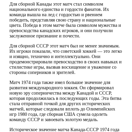
Для сборной Канады этот матч стал символом
национального единства и гордости фанатов. Их
команда вышла на лед с гордостью и рвением
победить, представляя свою страну и национальные
цвета. Победа в этом матче была символом мужества и
превосходства канадских игроков, и они получили
заслуженное признание и почести.
Для сборной СССР этот матч был не менее значимым.
Их игроки показали, что советский хоккей — это легко
и изящно, технично и интеллектуально. Они
продемонстрировали превосходство в своих навыках и
стилистике игры, вызвав восхищение и уважение со
стороны соперников и зрителей.
Матч 1974 года также имел большое значение для
развития международного хоккея. Он сформировал
новую эру соперничества между Канадой и СССР,
которая продолжилась в последующих годы. Эта битва
стала отправной точкой для других исторических
матчей, которые следовали вплоть до Олимпийских
игр 1980 года, где сборная США сумела одолеть
команду СССР и завоевать золотую медаль.
Историческое значение матча Канада-СССР 1974 года