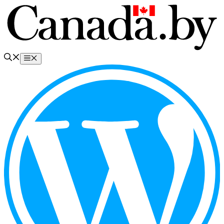
Перейти
к
содержимому
Меню