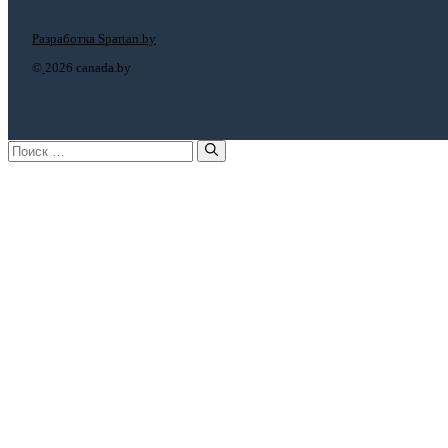
Разработка Spartan.by
©
2026 canada.by
Поиск: