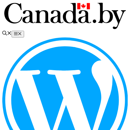
Перейти
к
содержимому
Меню