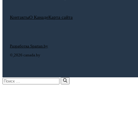
Контакты
О Канаде
Карта сайта
Разработка Spartan.by
©
2026 canada.by
Поиск: