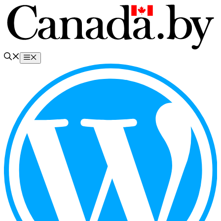
Перейти
к
содержимому
Меню