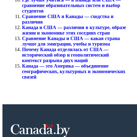
сравнение образовательных систем и выбор
студентов
Сравнение США и Канады — сходства и
различия
Канада и США — различия в культуре, образе
жизни и экономике этих соседних стран
Сравнение Канады и США — какая страна
лучше для эмиграции, учебы и туризма
Почему Канада отделилась от США —
исторический обзор и геополитический
контекст разрыва двух наций
Канада — это Америка — объединение
географических, культурных и экономических
связей