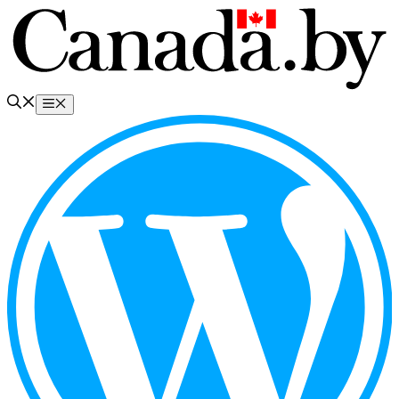
Перейти
к
содержимому
Меню