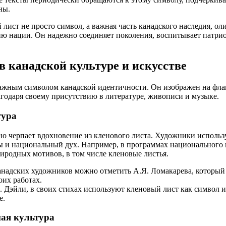
ны.
 лист не просто символ, а важная часть канадского наследия, о
ю нации. Он надежно соединяет поколения, воспитывает патрио
в канадской культуре и искусстве
жным символом канадской идентичности. Он изображен на флаг
агодаря своему присутствию в литературе, живописи и музыке.
тура
о черпает вдохновение из кленового листа. Художники использу
ы и национальный дух. Например, в программах национального 
иродных мотивов, в том числе кленовые листья.
надских художников можно отметить А.Я. Ломакарева, который 
оих работах.
. Дэйли, в своих стихах используют кленовый лист как символ 
е.
ая культура