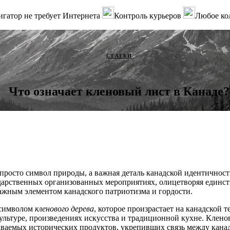
гатор не требует Интернета
Контроль курьеров
Любое ко
СТАТЬИ
Что означает кленовый лист в Канаде?
 просто символ природы, а важная деталь канадской идентичност
дарственных организованных мероприятиях, олицетворяя единст
ажным элементом канадского патриотизма и гордости.
 символом
кленового дерева
, которое произрастает на канадской т
культуре, произведениях искусства и традиционной кухне. Клено
аваемых исторических продуктов, укрепивших связь между кана