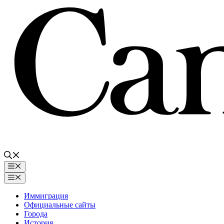
Перейти
к
содержимому
Меню
Меню
Иммиграция
Официальные сайты
Города
История