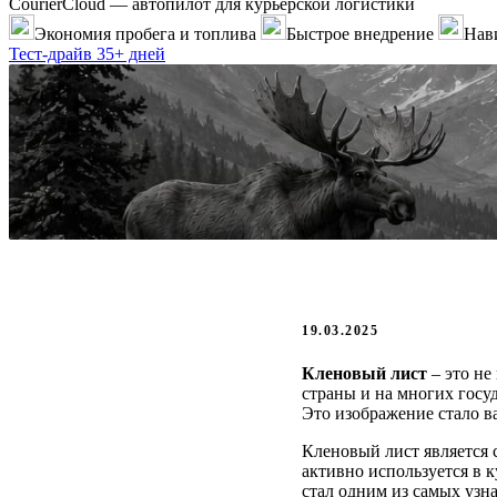
CourierCloud — автопилот для курьерской логистики
Экономия пробега и топлива
Быстрое внедрение
Нави
Тест-драйв 35+ дней
19.03.2025
Кленовый лист
– это не
страны и на многих госу
Это изображение стало в
Кленовый лист является
активно используется в 
стал одним из самых узн