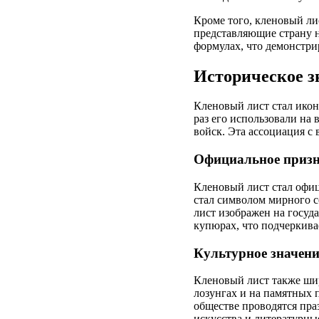
Кроме того, кленовый ли
представляющие страну н
формулах, что демонстри
Историческое з
Кленовый лист стал икон
раз его использовали на 
войск. Эта ассоциация с
Официальное призн
Кленовый лист стал офиц
стал символом мирного с
лист изображен на госуд
купюрах, что подчеркивае
Культурное значени
Кленовый лист также шир
лозунгах и на памятных 
обществе проводятся пра
искусства и литературны