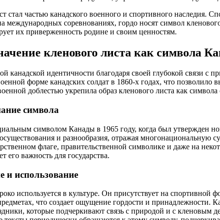
ст стал частью канадского военного и спортивного наследия. С
а международных соревнованиях, гордо носят символ кленового
рует их приверженность родине и своим ценностям.
начение кленового листа как символа К
ой канадской идентичности благодаря своей глубокой связи с п
военной форме канадских солдат в 1860-х годах, что позволило 
 военной доблестью укрепила образ кленового листа как символа
ание символа
иальным символом Канады в 1965 году, когда был утвержден н
осуществования и разнообразия, отражая многонациональную с
арственном флаге, правительственной символике и даже на нек
т его важность для государства.
е и использование
око используется в культуре. Он присутствует на спортивной ф
предметах, что создает ощущение гордости и принадлежности. К
здники, которые подчеркивают связь с природой и с кленовым д
е тексты периодически обращаются к этому символу, подчеркива