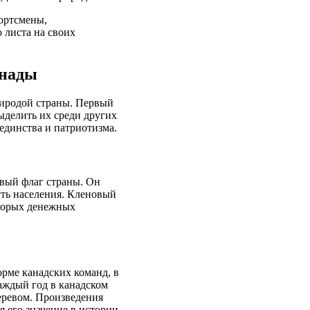
портсмены,
 листа на своих
анады
риродой страны. Первый
выделить их среди других
 единства и патриотизма.
овый флаг страны. Он
уть населения. Кленовый
оторых денежных
орме канадских команд, в
аждый год в канадском
еревом. Произведения
я его значение в истории