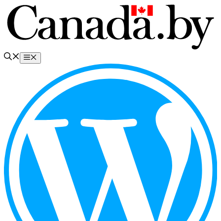
Перейти
к
содержимому
Меню