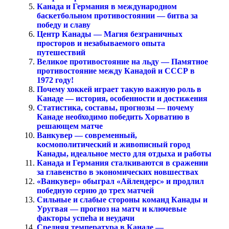
Канада и Германия в международном
баскетбольном противостоянии — битва за
победу и славу
Центр Канады — Магия безграничных
просторов и незабываемого опыта
путешествий
Великое противостояние на льду — Памятное
противостояние между Канадой и СССР в
1972 году!
Почему хоккей играет такую важную роль в
Канаде — история, особенности и достижения
Статистика, составы, прогнозы — почему
Канаде необходимо победить Хорватию в
решающем матче
Ванкувер — современный,
космополитический и живописный город
Канады, идеальное место для отдыха и работы
Канада и Германия сталкиваются в сражении
за главенство в экономических новшествах
«Ванкувер» обыграл «Айлендерс» и продлил
победную серию до трех матчей
Сильные и слабые стороны команд Канады и
Уругвая — прогноз на матч и ключевые
факторы успеha и неудачи
Средняя температура в Канаде —