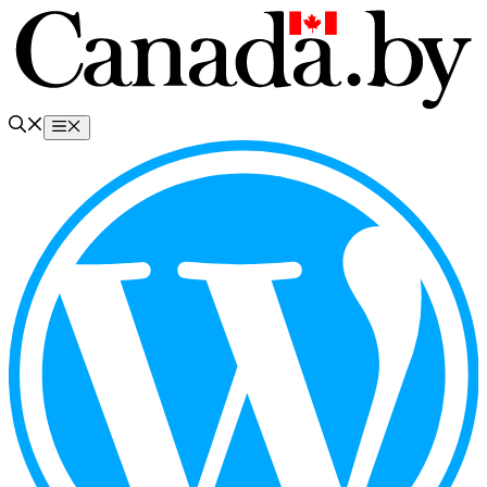
Перейти
к
содержимому
Меню