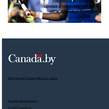
совершила исторический
прорыв в теннисном рейтинге
после триумфа в Монреале
Контакты
О Канаде
Карта сайта
Разработка Spartan.by
©
2026 canada.by