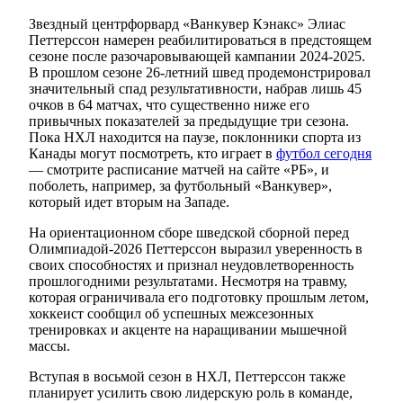
Звездный центрфорвард «Ванкувер Кэнакс» Элиас
Петтерссон намерен реабилитироваться в предстоящем
сезоне после разочаровывающей кампании 2024-2025.
В прошлом сезоне 26-летний швед продемонстрировал
значительный спад результативности, набрав лишь 45
очков в 64 матчах, что существенно ниже его
привычных показателей за предыдущие три сезона.
Пока НХЛ находится на паузе, поклонники спорта из
Канады могут посмотреть, кто играет в
футбол сегодня
— смотрите расписание матчей на сайте «РБ», и
поболеть, например, за футбольный «Ванкувер»,
который идет вторым на Западе.
На ориентационном сборе шведской сборной перед
Олимпиадой-2026 Петтерссон выразил уверенность в
своих способностях и признал неудовлетворенность
прошлогодними результатами. Несмотря на травму,
которая ограничивала его подготовку прошлым летом,
хоккеист сообщил об успешных межсезонных
тренировках и акценте на наращивании мышечной
массы.
Вступая в восьмой сезон в НХЛ, Петтерссон также
планирует усилить свою лидерскую роль в команде,