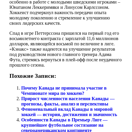
особенно в работе с молодыми шведскими игроками –
Юнатаном Леккеримяки и Линусом Карлссоном.
Хоккеист подчеркнул важность передачи опыта
молодому поколению и стремление к улучшению
своих лидерских качеств.
Спад в игре Петтерссона пришелся на первый год его
восьмилетнего контракта с зарплатой 11,6 миллионов
долларов, являющейся восьмой по величине в лиге.
«Кэнакс» также надеются на улучшение результатов
под руководством нового главного тренера Адама
Фута, стремясь вернуться в плей-офф после неудачного
прошлого сезона.
Похожие Записи:
Почему Канада не принимала участие в
Чемпионате мира по хоккею?
Прирост численности населения Канады —
прогнозы, факты, анализ и перспективы
Феноменальный вклад Канады в мировой
хоккей — история, достижения и значимость
Особенности Канады в Премьер Лиге —
крупнейшее футбольное состязание на
североамериканском континенте