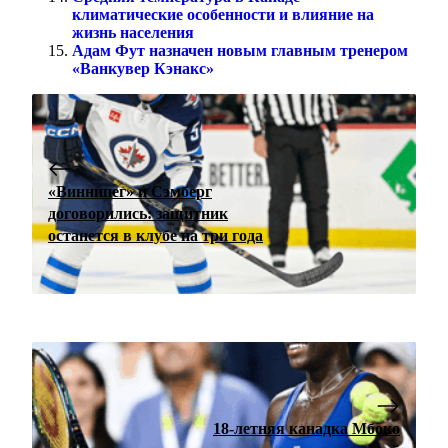
климатические особенности и влияние на
жизнь населения
Адам Фут назначен новым главным тренером
«Ванкувер Кэнакс»
«Виннипег» и Сэмберг
договорились: защитник
останется в клубе на три года
18-летняя канадка Мбоко