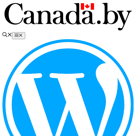
Перейти
к
содержимому
Меню