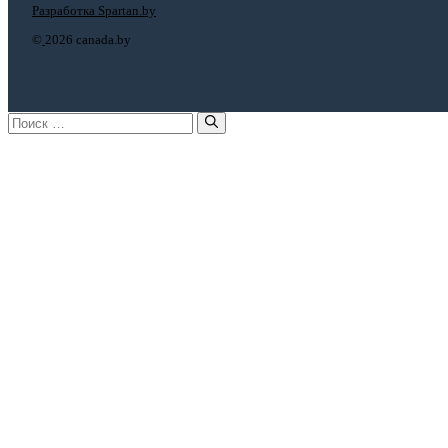
Разработка Spartan.by
©
2026 canada.by
Поиск: