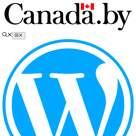
Перейти
к
содержимому
Меню