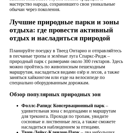
мастерство народа, сохранившего свои уникальные
обычаи через поколения.
Лучшие природные парки и зоны
отдыха: где провести активный
отдых и насладиться природой
Планируйте поездку в Твеед Онтарио и отправляйтесь
в песчаные тропы и зелёные луга Спаркс-Ридж –
природный парк с размерами около 300 гектаров. Здесь
можно пройтись по живописным пешеходным
маршрутам, насладиться видами озёр и лесов, а также
заняться хайкингом или езде на велосипеде по
специально оборудованным дорожкам.
Обзор популярных природных зон
Фоллс-Рапидс Консервационный парк
–
удивительная зона с водопадами и маршрутам
для трекинга. Проходя по тропам, увидите
сосновые и лиственные леса, а также сможете
насладиться наблюдением за птицами.
Твин-Лейкс-Клендон-Парк
– два небольших