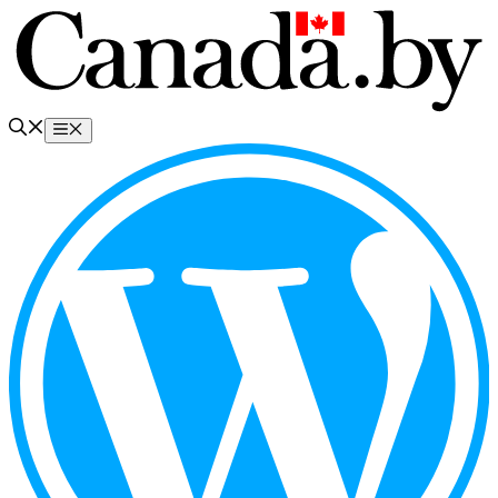
Перейти
к
содержимому
Меню