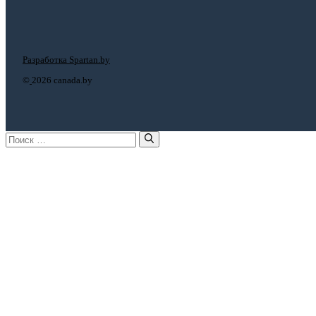
Разработка Spartan.by
©
2026 canada.by
Поиск: