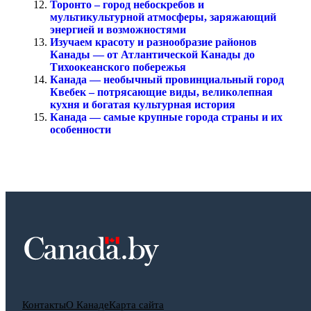
Торонто – город небоскребов и
мультикультурной атмосферы, заряжающий
энергией и возможностями
Изучаем красоту и разнообразие районов
Канады — от Атлантической Канады до
Тихоокеанского побережья
Канада — необычный провинциальный город
Квебек – потрясающие виды, великолепная
кухня и богатая культурная история
Канада — самые крупные города страны и их
особенности
Контакты
О Канаде
Карта сайта