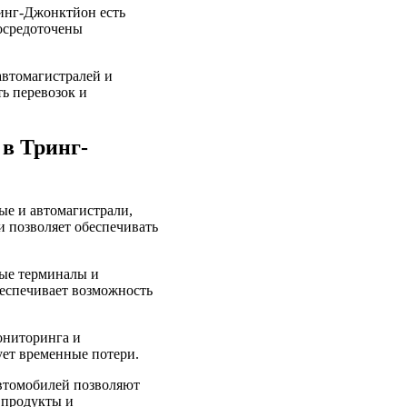
ринг-Джонктйон есть
осредоточены
автомагистралей и
ь перевозок и
 в Тринг-
ые и автомагистрали,
 позволяет обеспечивать
ые терминалы и
еспечивает возможность
ониторинга и
ует временные потери.
автомобилей позволяют
 продукты и