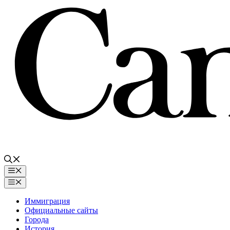
Перейти
к
содержимому
Меню
Меню
Иммиграция
Официальные сайты
Города
История