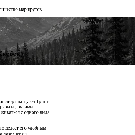
личество маршрутов
Квебек)
ранспортный узел Тринг-
рком и другими
аживаться с одного вида
то делает его удобным
а назначения