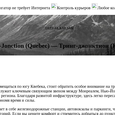
гатор не требует Интернета
Контроль курьеров
Любое ко
ГОРОДА КАНАДЫ
-Jonction (Quebec) — Тринг-джонктион (
мещаться по югу Квебека, стоит обратить особое внимание на т
служит ключевым связующим звеном между Монреалем, Нью-Йо
егиона. Благодаря развитой инфраструктуре, здесь легко перес
ономя время и силы.
ает в себе железнодорожные станции, автовокзалы и паркинги, ч
егорий. Если вы цените комфорт и стремитесь добраться до пункт