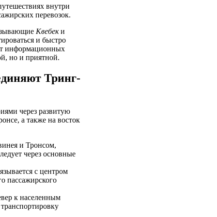
путешествиях внутри
сажирских перевозок.
вязывающие
Квебек
и
ироваться и быстро
 от информационных
й, но и приятной.
единяют Тринг-
иями через развитую
онсе, а также на восток
винея и Тронсом,
ледует через основные
язывается с центром
го пассажирского
евер к населенным
 транспортировку