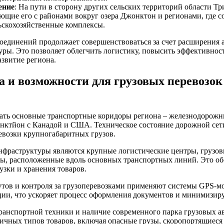
ение
: На пути в сторону других сельских территорий области Т
ющие его с районами вокруг озера Джонктон и регионами, где с
ьскохозяйственные комплексы.
оединений продолжает совершенствоваться за счет расширения 
ры. Это позволяет облегчить логистику, повысить эффективност
азвитие региона.
 и возможности для грузовых перевозок
ать основные транспортные коридоры региона – железнодорожн
ктйон с Канадой и США. Техническое состояние дорожной сети
евозки крупногабаритных грузов.
фраструктуры являются крупные логистические центры, грузов
ды, расположенные вдоль основных транспортных линий. Это об
узки и хранения товаров.
тов и контроля за грузоперевозками применяют системы GPS-м
ии, что ускоряет процесс оформления документов и минимизир
ранспортной техники и наличие современного парка грузовых 
личных типов товаров, включая опасные грузы, скоропортящиеся