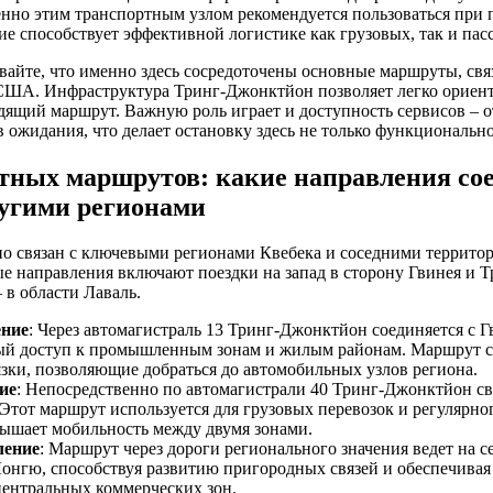
нно этим транспортным узлом рекомендуется пользоваться при 
ие способствует эффективной логистике как грузовых, так и пас
ывайте, что именно здесь сосредоточены основные маршруты, с
 США. Инфраструктура Тринг-Джонктйон позволяет легко ориент
одящий маршрут. Важную роль играет и доступность сервисов –
 ожидания, что делает остановку здесь не только функционально
тных маршрутов: какие направления со
угими регионами
о связан с ключевыми регионами Квебека и соседними территор
е направления включают поездки на запад в сторону Гвинея и Тр
– в области Лаваль.
ение
: Через автомагистраль 13 Тринг-Джонктйон соединяется с Г
ый доступ к промышленным зонам и жилым районам. Маршрут с
зки, позволяющие добраться до автомобильных узлов региона.
ие
: Непосредственно по автомагистрали 40 Тринг-Джонктйон св
Этот маршрут используется для грузовых перевозок и регулярно
вышает мобильность между двумя зонами.
ление
: Маршрут через дороги регионального значения ведет на с
Лонгю, способствуя развитию пригородных связей и обеспечивая
центральных коммерческих зон.