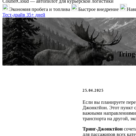
CourierCloud — автопилот для курьерской логистики
Экономия пробега и топлива
Быстрое внедрение
Нави
Тест-драйв 35+ дней
Tring
25.04.2025
Если вы планируете пере
Джонктйон. Этот пункт 
важными направлениями р
транспорта на другой, эк
Тринг-Джонктйон
сочет
для пассажиров всех кат