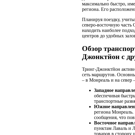
максимально быстро, име
региона. Его расположен
Планируя поездку, учит
северо-восточную часть
находить наиболее подх
центров до удобных залов
Обзор транспор
Джонктйон с др
Тринг-Джонктйон активн
сеть маршрутов. Основны
– в Монреаль и на север 
Западное направл
обеспечивая быстр
транспортные развя
Южное направлен
региона Монреаль. 
сообщения, что по
Восточное направ
пунктам Лаваль и 
товаров в сторону 