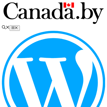
Перейти
к
содержимому
Меню