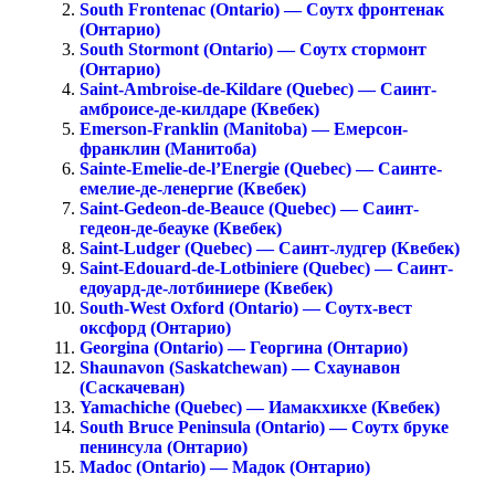
South Frontenac (Ontario) — Соутх фронтенак
(Онтарио)
South Stormont (Ontario) — Соутх стормонт
(Онтарио)
Saint-Ambroise-de-Kildare (Quebec) — Саинт-
амброисе-де-килдаре (Квебек)
Emerson-Franklin (Manitoba) — Емерсон-
франклин (Манитоба)
Sainte-Emelie-de-l’Energie (Quebec) — Саинте-
емелие-де-ленергие (Квебек)
Saint-Gedeon-de-Beauce (Quebec) — Саинт-
гедеон-де-беауке (Квебек)
Saint-Ludger (Quebec) — Саинт-лудгер (Квебек)
Saint-Edouard-de-Lotbiniere (Quebec) — Саинт-
едоуард-де-лотбиниере (Квебек)
South-West Oxford (Ontario) — Соутх-вест
оксфорд (Онтарио)
Georgina (Ontario) — Георгина (Онтарио)
Shaunavon (Saskatchewan) — Схаунавон
(Саскачеван)
Yamachiche (Quebec) — Иамакхикхе (Квебек)
South Bruce Peninsula (Ontario) — Соутх бруке
пенинсула (Онтарио)
Madoc (Ontario) — Мадок (Онтарио)