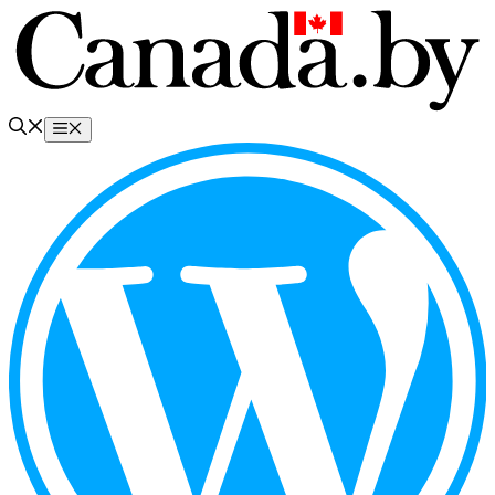
Перейти
к
содержимому
Меню