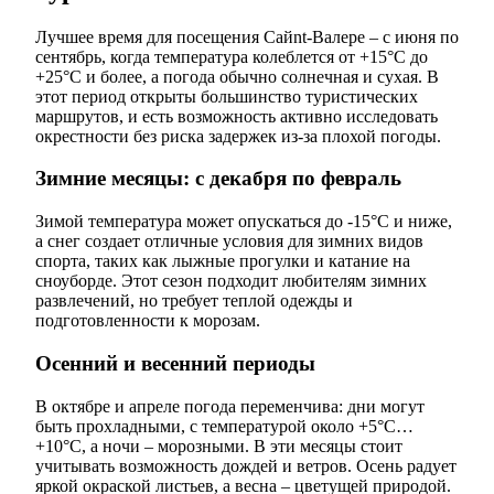
Лучшее время для посещения Сайnt-Валере – с июня по
сентябрь, когда температура колеблется от +15°C до
+25°C и более, а погода обычно солнечная и сухая. В
этот период открыты большинство туристических
маршрутов, и есть возможность активно исследовать
окрестности без риска задержек из-за плохой погоды.
Зимние месяцы: с декабря по февраль
Зимой температура может опускаться до -15°C и ниже,
а снег создает отличные условия для зимних видов
спорта, таких как лыжные прогулки и катание на
сноуборде. Этот сезон подходит любителям зимних
развлечений, но требует теплой одежды и
подготовленности к морозам.
Осенний и весенний периоды
В октябре и апреле погода переменчива: дни могут
быть прохладными, с температурой около +5°C…
+10°C, а ночи – морозными. В эти месяцы стоит
учитывать возможность дождей и ветров. Осень радует
яркой окраской листьев, а весна – цветущей природой.