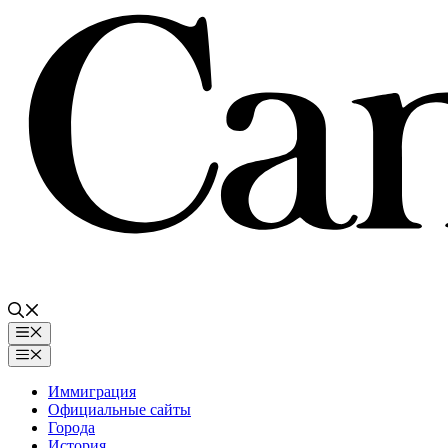
Перейти
к
содержимому
Меню
Меню
Иммиграция
Официальные сайты
Города
История