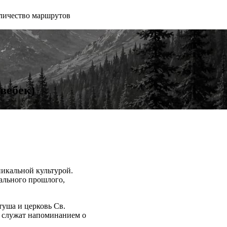
личество маршрутов
вебек)
никальной культурой.
иального прошлого,
туша и церковь Св.
 и служат напоминанием о