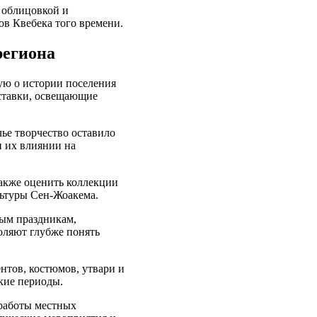
 облицовкой и
в Квебека того времени.
региона
ую о истории поселения
ыставки, освещающие
ье творчество оставило
и их влиянии на
также оценить коллекции
льтуры Сен-Жоакема.
ым праздникам,
оляют глубже понять
нтов, костюмов, утвари и
кие периоды.
 работы местных