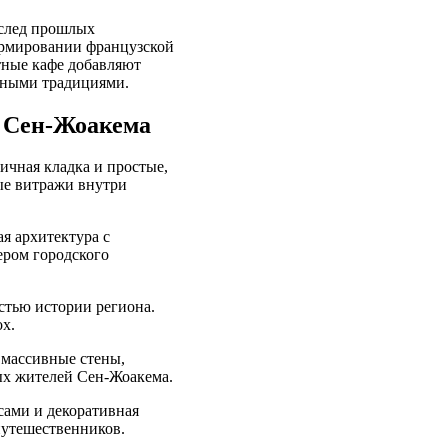
 след прошлых
формировании французской
тные кафе добавляют
стными традициями.
и Сен-Жоакема
ичная кладка и простые,
ые витражи внутри
я архитектура с
ром городского
стью истории региона.
х.
 массивные стены,
вых жителей Сен-Жоакема.
асами и декоративная
путешественников.