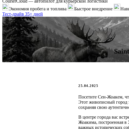
CourierCloud — автопилот для курьерской логистики
Экономия пробега и топлива
Быстрое внедрение
Нави
Тест-драйв 35+ дней
Sain
25.04.2025
Посетите Сен-Жоакем, чт
Этот живописный город з
сохраняя свою аутентичн
В центре города вас встр
Жоакима, построенная в 
важных исторических соб