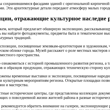
 сохранившимися фасадами зданий с оригинальной кирпичной
и. Эти архитектурные детали передают атмосферу малых городо
иции, отражающие культурное наследие 
кем, который предлагает обширную экспозицию, рассказывающ
сь вы найдете фотодокументы, предметы быта и тематические в
ьтурных традиций.
спозиции, посвященные землякам-архитекторам и художникам, ч
еском облике города. Музей расскажет о роле местных мастеров 
 местного пространства.
 ознакомиться с историей промышленного развития региона, а 
ов и образцов продукции, отражающих техническую сторону ку
ложены временные выставки и экспозиции, посвященные народн
и культурным мероприятиям региона. Открытые площадки позв
ни и мастерства.
стные исторические центры, где представлены коллекции докуме
ющих о повседневной жизни жителей района в разные историчес
 рекомендуется обратить внимание на галереи, экспонирующие