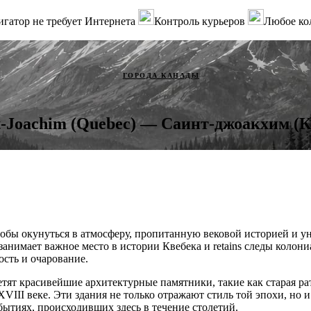
гатор не требует Интернета
Контроль курьеров
Любое ко
ГОРОДА КАНАДЫ
t-Joachim (Quebec) — Саинт-джоакхим (К
обы окунуться в атмосферу, пропитанную вековой историей и у
анимает важное место в истории Квебека и retains следы колон
ость и очарование.
етят красивейшие архитектурные памятники, такие как старая ра
XVIII веке. Эти здания не только отражают стиль той эпохи, но
ытиях, происходивших здесь в течение столетий.