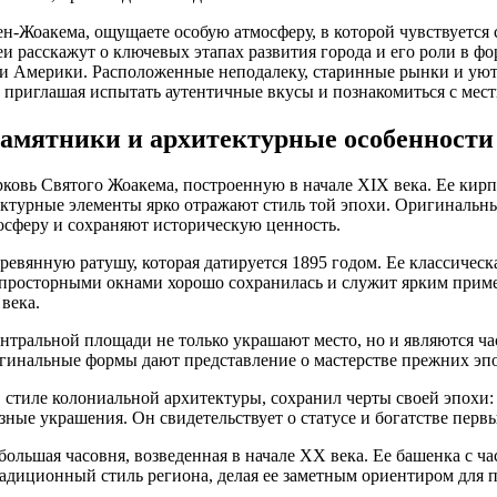
ен-Жоакема, ощущаете особую атмосферу, в которой чувствуется
и расскажут о ключевых этапах развития города и его роли в 
ти Америки. Расположенные неподалеку, старинные рынки и ую
, приглашая испытать аутентичные вкусы и познакомиться с ме
амятники и архитектурные особенност
рковь Святого Жоакема, построенную в начале XIX века. Ее кирп
ектурные элементы ярко отражают стиль той эпохи. Оригинальн
осферу и сохраняют историческую ценность.
ревянную ратушу, которая датируется 1895 годом. Ее классическа
просторными окнами хорошо сохранилась и служит ярким приме
века.
тральной площади не только украшают место, но и являются ча
игинальные формы дают представление о мастерстве прежних эпо
 стиле колониальной архитектуры, сохранил черты своей эпохи:
зные украшения. Он свидетельствует о статусе и богатстве пер
большая часовня, возведенная в начале XX века. Ее башенка с ч
адиционный стиль региона, делая ее заметным ориентиром для 