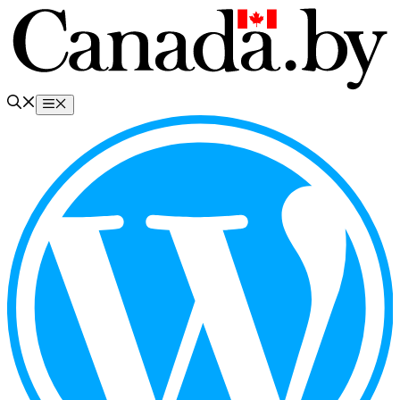
Перейти
к
содержимому
Меню