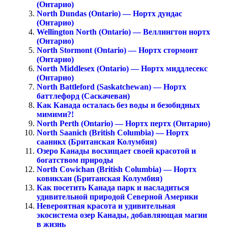
(Онтарио)
North Dundas (Ontario) — Нортх дундас
(Онтарио)
Wellington North (Ontario) — Веллингтон нортх
(Онтарио)
North Stormont (Ontario) — Нортх стормонт
(Онтарио)
North Middlesex (Ontario) — Нортх миддлесекс
(Онтарио)
North Battleford (Saskatchewan) — Нортх
баттлефорд (Саскачеван)
Как Канада осталась без воды и безобидных
мимими?!
North Perth (Ontario) — Нортх пертх (Онтарио)
North Saanich (British Columbia) — Нортх
сааникх (Британская Колумбия)
Озеро Канады восхищает своей красотой и
богатством природы
North Cowichan (British Columbia) — Нортх
ковикхан (Британская Колумбия)
Как посетить Канада парк и насладиться
удивительной природой Северной Америки
Невероятная красота и удивительная
экосистема озер Канады, добавляющая магии
в жизнь