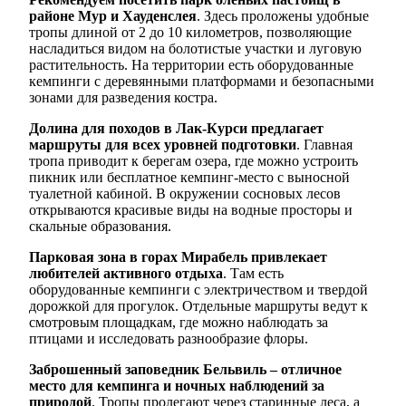
районе Мур и Хауденслея
. Здесь проложены удобные
тропы длиной от 2 до 10 километров, позволяющие
насладиться видом на болотистые участки и луговую
растительность. На территории есть оборудованные
кемпинги с деревянными платформами и безопасными
зонами для разведения костра.
Долина для походов в Лак-Курси предлагает
маршруты для всех уровней подготовки
. Главная
тропа приводит к берегам озера, где можно устроить
пикник или бесплатное кемпинг-место с выносной
туалетной кабиной. В окружении сосновых лесов
открываются красивые виды на водные просторы и
скальные образования.
Парковая зона в горах Мирабель привлекает
любителей активного отдыха
. Там есть
оборудованные кемпинги с электричеством и твердой
дорожкой для прогулок. Отдельные маршруты ведут к
смотровым площадкам, где можно наблюдать за
птицами и исследовать разнообразие флоры.
Заброшенный заповедник Бельвиль – отличное
место для кемпинга и ночных наблюдений за
природой
. Тропы пролегают через старинные леса, а