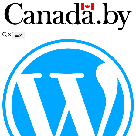
Перейти
к
содержимому
Меню