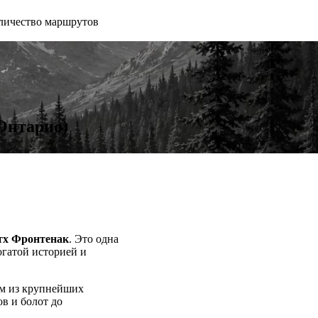
личество маршрутов
(Онтарио)
тх Фронтенак
. Это одна
огатой историей и
ним из крупнейших
в и болот до