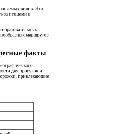
храняемых видов. Это
ь за птицами в
и образовательных
азнообразных маршрутов
ересные факты
географического
ости для прогулок и
 дорожки, привлекающие
людей