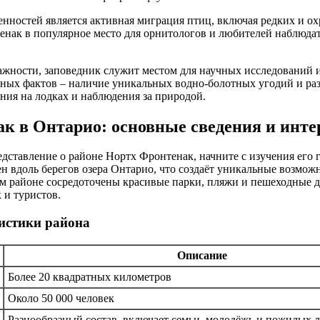
нностей является активная миграция птиц, включая редких и о
нак в популярное место для орнитологов и любителей наблюдат
жности, заповедник служит местом для научных исследований 
сных фактов – наличие уникальных водно-болотных угодий и р
ания на лодках и наблюдения за природой.
к в Онтарио: основные сведения и инт
едставление о районе Нортх Фронтенак, начните с изучения его 
н вдоль берегов озера Онтарио, что создаёт уникальные возможн
ом районе сосредоточены красивые парки, пляжи и пешеходные
 и туристов.
истики района
Описание
Более 20 квадратных километров
Около 50 000 человек
Разнообразный состав, включает семьи, молодёжь и пожилых 