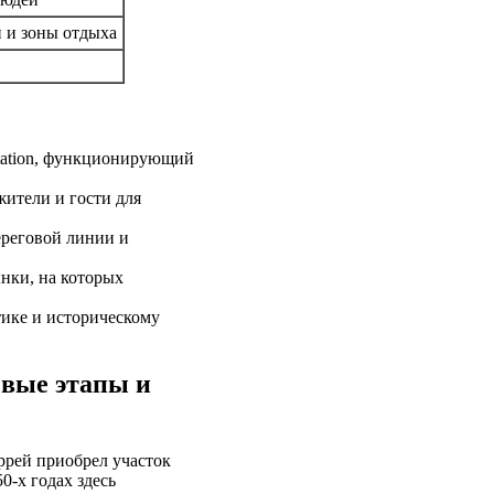
и и зоны отдыха
Station, функционирующий
ители и гости для
ереговой линии и
нки, на которых
тике и историческому
евые этапы и
ррей приобрел участок
0-х годах здесь