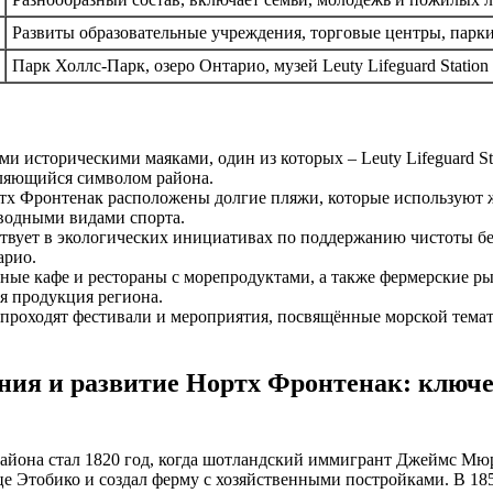
Развиты образовательные учреждения, торговые центры, парк
Парк Холлс-Парк, озеро Онтарио, музей Leuty Lifeguard Station
ми историческими маяками, один из которых – Leuty Lifeguard 
вляющийся символом района.
тх Фронтенак расположены долгие пляжи, которые используют ж
 водными видами спорта.
ствует в экологических инициативах по поддержанию чистоты б
арио.
ные кафе и рестораны с морепродуктами, а также фермерские ры
я продукция региона.
 проходят фестивали и мероприятия, посвящённые морской тема
ния и развитие Нортх Фронтенак: ключ
айона стал 1820 год, когда шотландский иммигрант Джеймс Мю
це Этобико и создал ферму с хозяйственными постройками. В 185