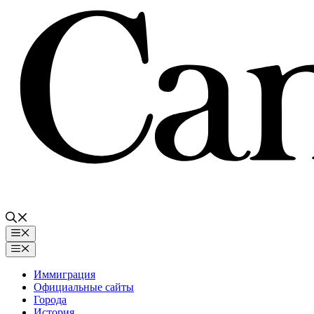
Перейти
к
содержимому
Меню
Меню
Иммиграция
Официальные сайты
Города
История