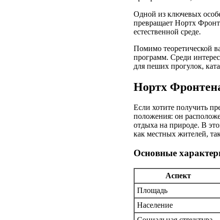
Одной из ключевых особе
превращает Нортх Фронте
естественной среде.
Помимо теоретической ва
программ. Среди интере
для пеших прогулок, кат
Нортх Фронтена
Если хотите получить пр
положения: он расположе
отдыха на природе. В эт
как местных жителей, так
Основные характер
Аспект
Площадь
Население
Социальная структура