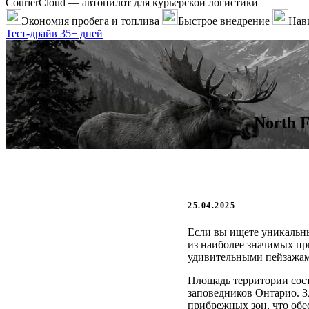
CourierCloud — автопилот для курьерской логистики
Экономия пробега и топлива
Быстрое внедрение
Нави
Тест-драйв 35+ дней
North 
25.04.2025
Если вы ищете уникальн
из наиболее значимых пр
удивительными пейзажам
Площадь территории сос
заповедников Онтарио. З
прибрежных зон, что обе