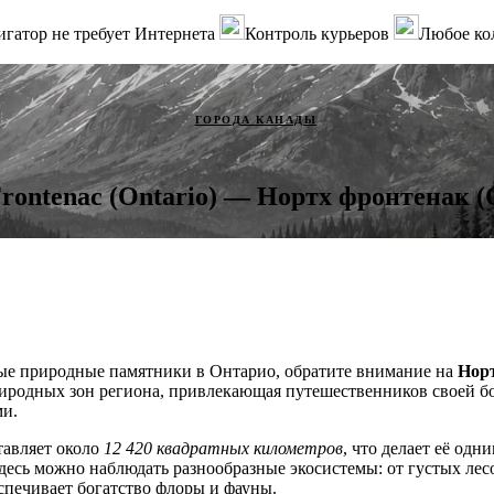
гатор не требует Интернета
Контроль курьеров
Любое ко
ГОРОДА КАНАДЫ
Frontenac (Ontario) — Нортх фронтенак 
ые природные памятники в Онтарио, обратите внимание на
Нор
иродных зон региона, привлекающая путешественников своей б
и.
тавляет около
12 420 квадратных километров
, что делает её од
десь можно наблюдать разнообразные экосистемы: от густых лесо
спечивает богатство флоры и фауны.