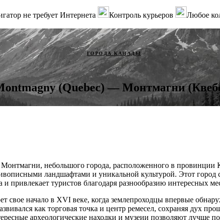
гатор не требует Интернета
Контроль курьеров
Любое ко
ГОРОДА КАНАДЫ
Montmagny (Quebec) — Монтмагни (Квеб
 Монтмагни, небольшого города, расположенного в провинции Кв
живописными ландшафтами и уникальной культурой. Этот город 
а и привлекает туристов благодаря разнообразию интересных мес
ет свое начало в XVI веке, когда землепроходцы впервые обнару
азвивался как торговая точка и центр ремесел, сохраняя дух про
ересные археологические находки и музеии позволяют лучше по