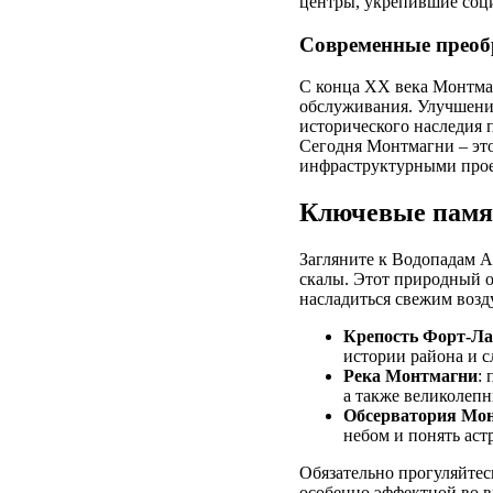
центры, укрепившие соц
Современные преоб
С конца XX века Монтма
обслуживания. Улучшени
исторического наследия 
Сегодня Монтмагни – э
инфраструктурными прое
Ключевые памя
Загляните к Водопадам 
скалы. Этот природный о
насладиться свежим возд
Крепость Форт-Ла
истории района и 
Река Монтмагни
:
а также великолеп
Обсерватория Мо
небом и понять аст
Обязательно прогуляйтес
особенно эффектной во в