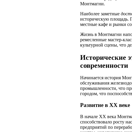
Монтмагни.
Наиболее заметные
дост
историческую площадь. 
местные кафе и рынки со
Жизнь в Монтмагни напо
ремесленные мастер-клас
культурной сцены, что д
Исторические э
современности
Начинается история Монт
обслуживания железнодор
промышленности, что при
городом, что поспособст
Развитие в ХХ веке
В начале XX века Монтм
способствовало росту на
предприятий по перерабо