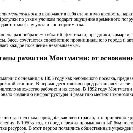
опримечательности
включают в себя старинную крепость, парки
Прогулки по узким улочкам подарят ощущение временного погру
здают атмосферу уюта и гостеприимства.
лнена разнообразием событий: фестивали, праздники, ярмарки,
сы. Здесь сочетаются спокойствие провинциального города и ак
елает каждое посещение незабываемым.
тапы развития Монтмагни: от основания
магни с основания в 1855 году как небольшого поселка, предна
ожной станции. В первые десятилетия город развивался за счет
влекло множество рабочих и их семьи. В 1892 году Монтмагни
вовало созданию инфраструктуры и развитию местной экономик
агни стал центром горнодобывающей отрасли, что привлекло к
селения. В 1950-х годах город пережил промышленный бум посл
тке ресурсов. В этот период появились общественные учрежден