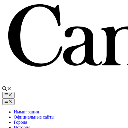
Перейти
к
содержимому
Меню
Меню
Иммиграция
Официальные сайты
Города
История