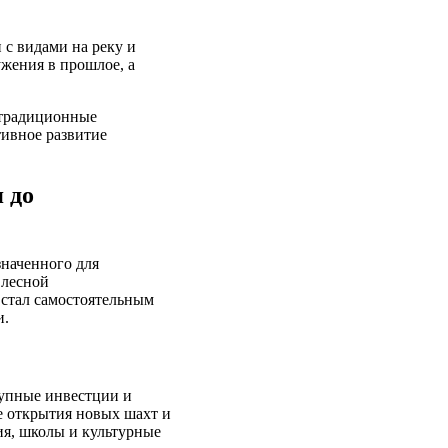
 с видами на реку и
жения в прошлое, а
 традиционные
тивное развитие
 до
значенного для
 лесной
 стал самостоятельным
и.
рупные инвестции и
е открытия новых шахт и
ия, школы и культурные