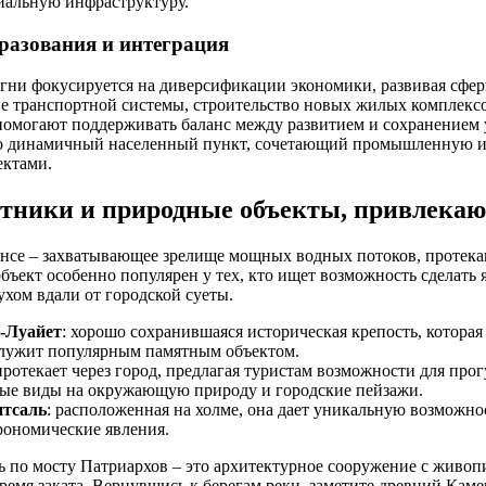
иальную инфраструктуру.
разования и интеграция
гни фокусируется на диверсификации экономики, развивая сфер
е транспортной системы, строительство новых жилых комплексо
помогают поддерживать баланс между развитием и сохранением 
то динамичный населенный пункт, сочетающий промышленную 
ктами.
тники и природные объекты, привлекаю
Ансе – захватывающее зрелище мощных водных потоков, протек
бъект особенно популярен у тех, кто ищет возможность сделать
ухом вдали от городской суеты.
-Луайет
: хорошо сохранившаяся историческая крепость, которая
служит популярным памятным объектом.
 протекает через город, предлагая туристам возможности для прог
ные виды на окружающую природу и городские пейзажи.
нтсаль
: расположенная на холме, она дает уникальную возможно
рономические явления.
ь по мосту Патриархов – это архитектурное сооружение с живо
ремя заката. Вернувшись к берегам реки, заметите древний Кам