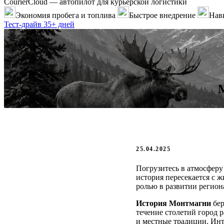
CourierCloud — автопилот для курьерской логистики
Экономия пробега и топлива
Быстрое внедрение
Нави
Тест-драйв 35+ дней
25.04.2025
Погрузитесь в атмосферу
история пересекается с 
ролью в развитии регион
История Монтмагни
бер
течение столетий город р
и местные традиции. Инт