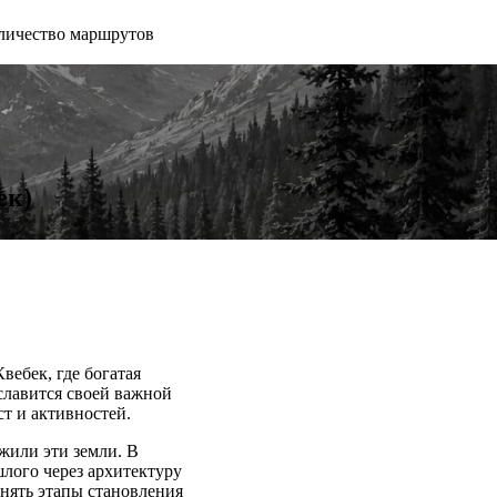
личество маршрутов
ек)
ебек, где богатая
славится своей важной
т и активностей.
жили эти земли. В
шлого через архитектуру
нять этапы становления