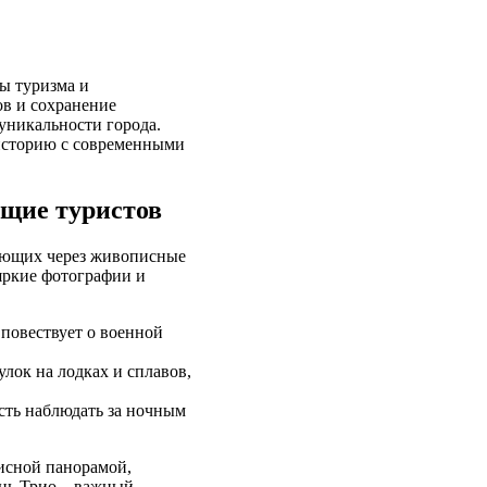
ы туризма и
в и сохранение
уникальности города.
историю с современными
щие туристов
ающих через живописные
 яркие фотографии и
 повествует о военной
улок на лодках и сплавов,
сть наблюдать за ночным
писной панорамой,
ень Трио – важный