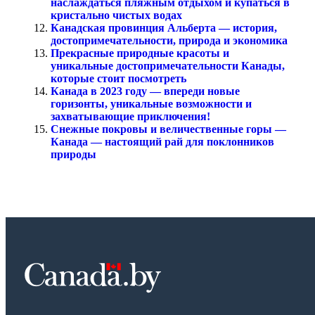
наслаждаться пляжным отдыхом и купаться в
кристально чистых водах
Канадская провинция Альберта — история,
достопримечательности, природа и экономика
Прекрасные природные красоты и
уникальные достопримечательности Канады,
которые стоит посмотреть
Канада в 2023 году — впереди новые
горизонты, уникальные возможности и
захватывающие приключения!
Снежные покровы и величественные горы —
Канада — настоящий рай для поклонников
природы