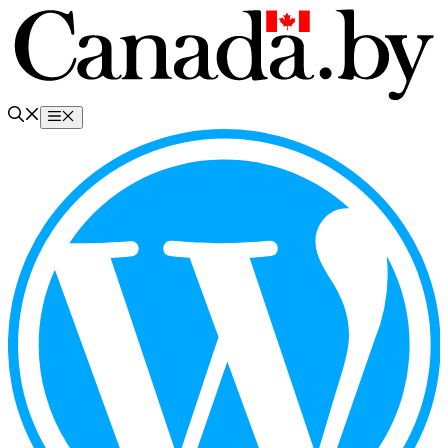
Перейти
к
содержимому
Меню