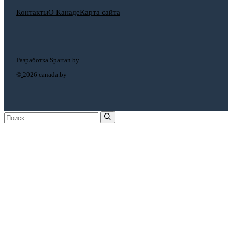
Контакты
О Канаде
Карта сайта
Разработка Spartan.by
©
2026 canada.by
Поиск: