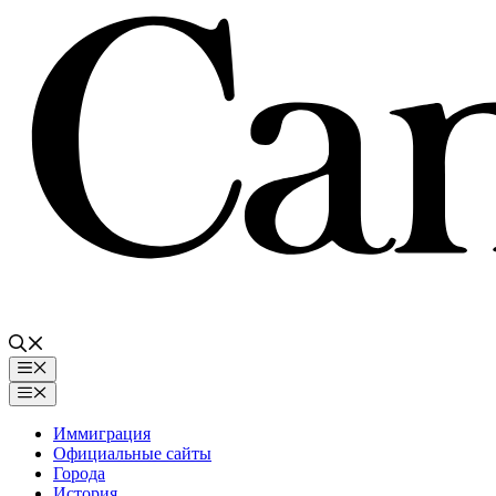
Перейти
к
содержимому
Меню
Меню
Иммиграция
Официальные сайты
Города
История