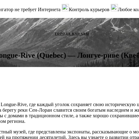
гатор не требует Интернета
Контроль курьеров
Любое ко
ГОРОДА КАНАДЫ
ongue-Rive (Quebec) — Лонгуе-риве (Кве
 Longue-Rive, где каждый уголок сохраняет свою историческую ц
а берегу реки Сен-Лоран славится своим богатым наследием и ж
 с домами в традиционном стиле, а также хорошо сохранившие
ом региона.
стный музей, где представлены экспонаты, рассказывающие о мо
ей на протяжении десятилетий. Здесь вы узнаете о развитии отр