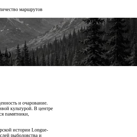
личество маршрутов
бек)
енность и очарование.
ивой культурой. В центре
ся памятники,
рской истории Longue-
аслей рыболовства и