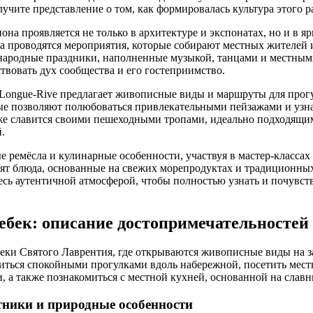
лучите представление о том, как формировалась культура этого р
она проявляется не только в архитектуре и экспонатах, но и в я
да проводятся мероприятия, которые собирают местных жителей и
 народные праздники, наполненные музыкой, танцами и местным
твовать дух сообщества и его гостеприимство.
Longue-Rive предлагает живописные виды и маршруты для прог
ые позволяют полюбоваться привлекательными пейзажами и узна
же славится своими пешеходными тропами, идеально подходящим
.
 ремёсла и кулинарные особенности, участвуя в мастер-классах
вят блюда, основанные на свежих морепродуктах и традиционных
есь аутентичной атмосферой, чтобы полностью узнать и почувств
вебек: описание достопримечательностей
реки Святого Лаврентия, где открываются живописные виды на 
диться спокойными прогулками вдоль набережной, посетить мест
 а также познакомиться с местной кухней, основанной на славн
тники и природные особенности