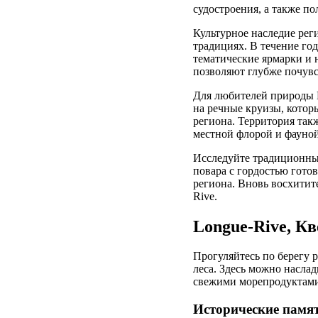
судостроения, а также по
Культурное наследие реги
традициях. В течение го
тематические ярмарки и
позволяют глубже почувс
Для любителей природы 
на речные круизы, котор
региона. Территория так
местной флорой и фауной
Исследуйте традиционные
повара с гордостью гото
региона. Вновь восхитит
Rive.
Longue-Rive, К
Прогуляйтесь по берегу 
леса. Здесь можно насла
свежими морепродуктами,
Исторические памя