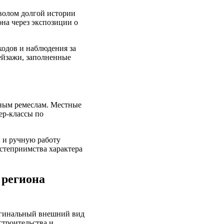
мволом долгой истории
на через экспозиции о
ходов и наблюдения за
ейзажи, заполненные
дным ремеслам. Местные
ер-классы по
 и ручную работу
остеприимства характера
 региона
ригинальный внешний вид
строительства и