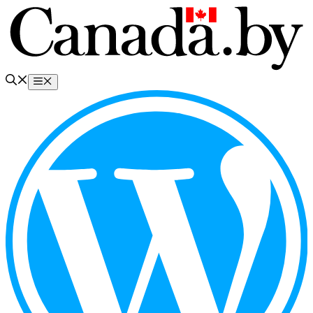
Перейти
к
содержимому
Меню