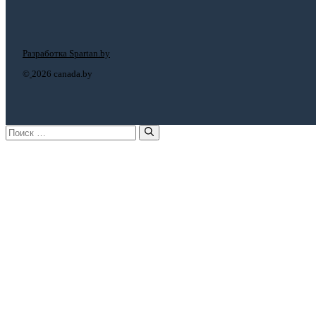
Разработка Spartan.by
©
2026 canada.by
Поиск: