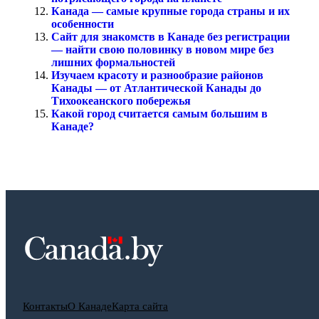
Канада — самые крупные города страны и их
особенности
Сайт для знакомств в Канаде без регистрации
— найти свою половинку в новом мире без
лишних формальностей
Изучаем красоту и разнообразие районов
Канады — от Атлантической Канады до
Тихоокеанского побережья
Какой город считается самым большим в
Канаде?
Контакты
О Канаде
Карта сайта