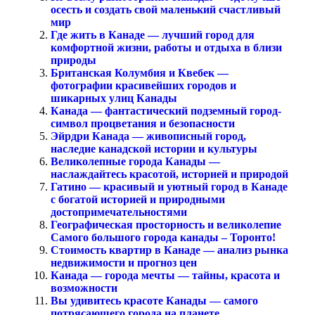
осесть и создать свой маленький счастливый
мир
Где жить в Канаде — лучший город для
комфортной жизни, работы и отдыха в близи
природы
Британская Колумбия и Квебек —
фотографии красивейших городов и
шикарных улиц Канады
Канада — фантастический подземный город-
символ процветания и безопасности
Эйрдри Канада — живописный город,
наследие канадской истории и культуры
Великолепные города Канады —
наслаждайтесь красотой, историей и природой
Гатино — красивый и уютный город в Канаде
с богатой историей и природными
достопримечательностями
Географическая просторность и великолепие
Самого большого города канады – Торонто!
Стоимость квартир в Канаде — анализ рынка
недвижимости и прогноз цен
Канада — города мечты — тайны, красота и
возможности
Вы удивитесь красоте Канады — самого
потрясающего города на планете