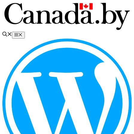
Перейти
к
содержимому
Меню