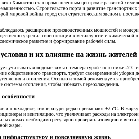
X века Хамилтон стал промышленным центром с развитой химич
мышленностью. Строительство порта и развитие транспортных 
рой мировой войны город стал стратегическим звеном в постав
наблюдалось расширение производственных мощностей и модерн
ущественно укрепил свои позиции в металлургии и химической 
кономическое развитие и формирование рабочей силы.
условия и их влияние на жизнь жителей
ет учитывать холодные зимы с температурой часто ниже -5°C 
ние общественного транспорта, требует своевременной уборки д
утепления и отопления. Осенью и зимой рекомендуется приобр
е системы отопления, чтобы избежать переохлаждения.
о особенности
ое и прохладное, температуры редко превышают +25°C. В жарк
иционеры и вентиляцию, что увеличивает расходы на электроэ
илых домах необходимо регулярно проверять изоляцию и венти
ьной жары.
а инфраструктуру и повседневную жизнь