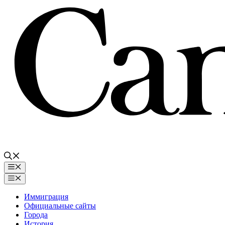
Перейти
к
содержимому
Меню
Меню
Иммиграция
Официальные сайты
Города
История