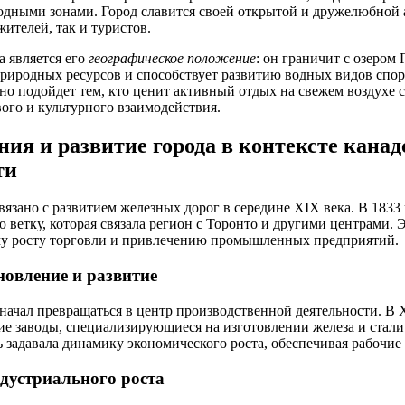
дными зонами. Город славится своей открытой и дружелюбной 
ителей, так и туристов.
 является его
географическое положение
: он граничит с озером 
природных ресурсов и способствует развитию водных видов спор
чно подойдет тем, кто ценит активный отдых на свежем воздухе 
ого и культурного взаимодействия.
ния и развитие города в контексте канад
ти
язано с развитием железных дорог в середине XIX века. В 1833 
ветку, которая связала регион с Торонто и другими центрами. 
му росту торговли и привлечению промышленных предприятий.
овление и развитие
 начал превращаться в центр производственной деятельности. В
е заводы, специализирующиеся на изготовлении железа и стал
ь задавала динамику экономического роста, обеспечивая рабочие
дустриального роста