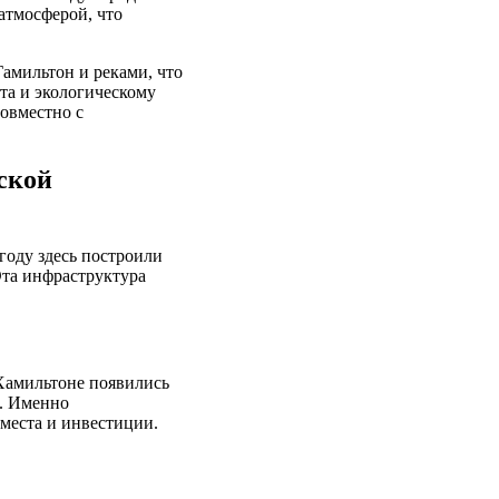
атмосферой, что
Гамильтон и реками, что
та и экологическому
совместно с
ской
году здесь построили
Эта инфраструктура
 Хамильтоне появились
и. Именно
 места и инвестиции.