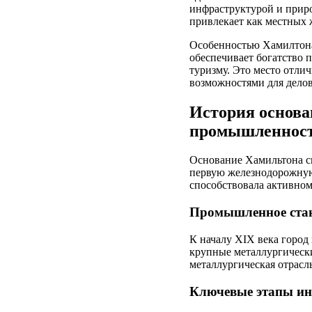
инфраструктурой и приро
привлекает как местных ж
Особенностью Хамилтона
обеспечивает богатство 
туризму. Это место отли
возможностями для делов
История основа
промышленнос
Основание Хамильтона св
первую железнодорожную 
способствовала активно
Промышленное стан
К началу XIX века город
крупные металлургически
металлургическая отрасл
Ключевые этапы ин