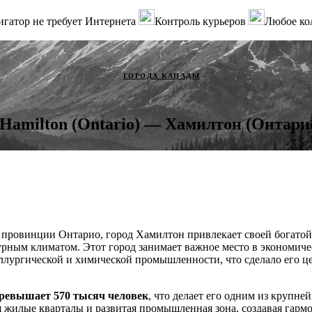
гатор не требует Интернета
Контроль курьеров
Любое ко
ГОРОДА КАНАДЫ
Hamilton (Ontario) — Хамилтон (Онтари
 провинции Онтарио, город Хамилтон привлекает своей богат
рным климатом. Этот город занимает важное место в экономич
ллургической и химической промышленности, что сделало его ц
ревышает 570 тысяч человек
, что делает его одним из крупн
я жилые кварталы и развитая промышленная зона, создавая гар