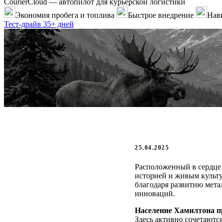
CourierCloud — автопилот для курьерской логистики
Экономия пробега и топлива
Быстрое внедрение
Нави
Тест-драйв 35+ дней
25.04.2025
Расположенный в сердце
историей и живым культу
благодаря развитию мета
инноваций.
Население Хамилтона п
Здесь активно сочетаютс