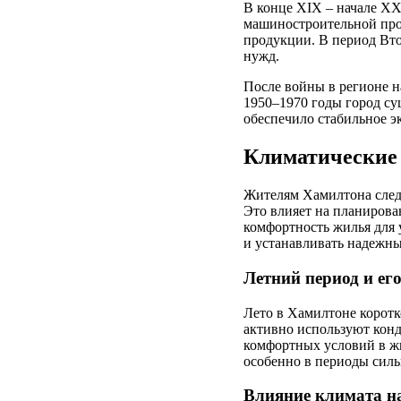
В конце XIX – начале X
машиностроительной про
продукции. В период Вто
нужд.
После войны в регионе 
1950–1970 годы город с
обеспечило стабильное э
Климатические 
Жителям Хамилтона следу
Это влияет на планирова
комфортность жилья для 
и устанавливать надежны
Летний период и ег
Лето в Хамилтоне коротк
активно используют конд
комфортных условий в ж
особенно в периоды сил
Влияние климата н