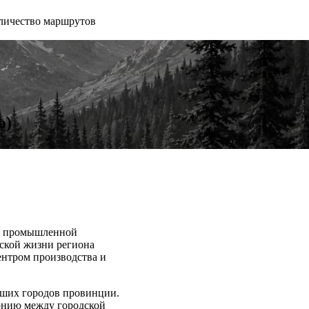
личество маршрутов
о)
ой промышленной
еской жизни региона
ентром производства и
ейших городов провинции.
монию между городской