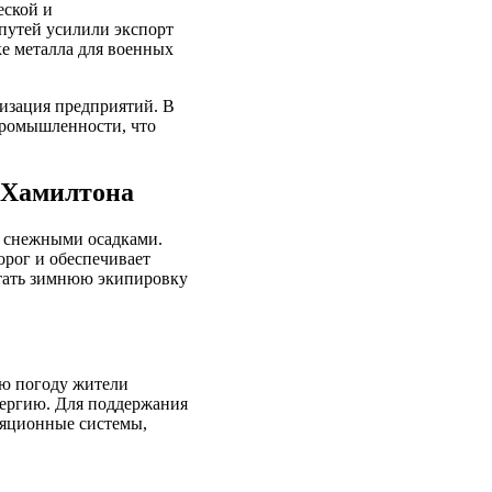
еской и
путей усилили экспорт
ке металла для военных
изация предприятий. В
промышленности, что
 Хамилтона
и снежными осадками.
орог и обеспечивает
етать зимнюю экипировку
ую погоду жители
нергию. Для поддержания
ляционные системы,