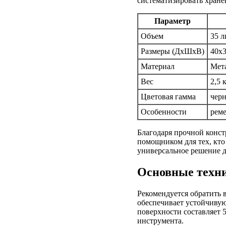
систематизировать хране
Параметр
Объем
35 л
Размеры (ДxШxВ)
40x3
Материал
Мет
Вес
2,5 
Цветовая гамма
черн
Особенности
рем
Благодаря прочной конс
помощником для тех, кто
универсальное решение д
Основные техни
Рекомендуется обратить 
обеспечивает устойчивую 
поверхности составляет 
инструмента.