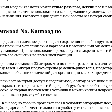
иками модели являются
компактные размеры, легкий вес и вы
инация позволяет использовать его как в домашних условиях, та
назначения. Разработан для длительной работы без потери своих
anwood No. Канвоод но
предлагает надежное решение для сохранения тканей и других 
на прочным металлическим каркасом и пластиковыми элементам
ь установки. При использовании рекомендуется закрепить контей
жать его смещения во время эксплуатации.
ранства составляет 35 литров, что позволяет разместить значит
их деталей. Внутри предусмотрены ремешки-фиксаторы, предот
сколько небольших отделений для организации мелких предметов
спечивает быстрый доступ к содержимому благодаря крышке с н
открывать и закрывать контейнер одной рукой, что особенно удо
возке. Материал изготовления устойчив к механическим повреж
увеличивает срок службы изделия.
 Канвоод но хорошо проявляет себя в условиях загородных поезд
Благодаря своей вместительности и удобству использования она 