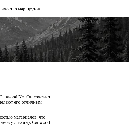
личество маршрутов
 Canwood No. Он сочетает
 делают его отличным
остью материалов, что
анному дизайну, Canwood