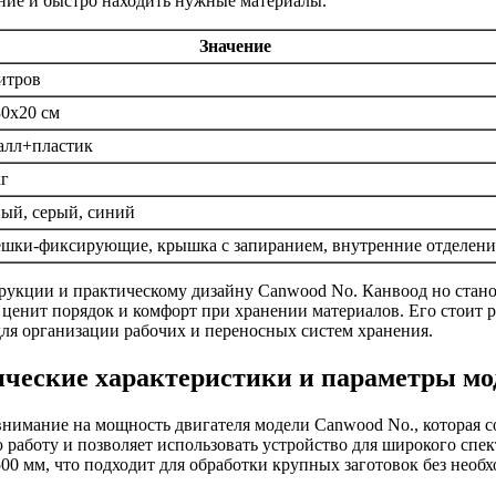
ние и быстро находить нужные материалы.
Значение
итров
0x20 см
алл+пластик
кг
ый, серый, синий
ешки-фиксирующие, крышка с запиранием, внутренние отделени
трукции и практическому дизайну Canwood No. Канвоод но стан
 ценит порядок и комфорт при хранении материалов. Его стоит р
ля организации рабочих и переносных систем хранения.
ческие характеристики и параметры мо
внимание на мощность двигателя модели Canwood No., которая со
работу и позволяет использовать устройство для широкого спект
500 мм, что подходит для обработки крупных заготовок без необ