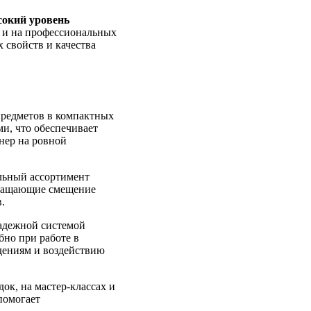
сокий уровень
к и на профессиональных
 свойств и качества
предметов в компактных
и, что обеспечивает
нер на ровной
ельный ассортимент
вращающие смещение
.
адежной системой
бно при работе в
дениям и воздействию
ок, на мастер-классах и
помогает