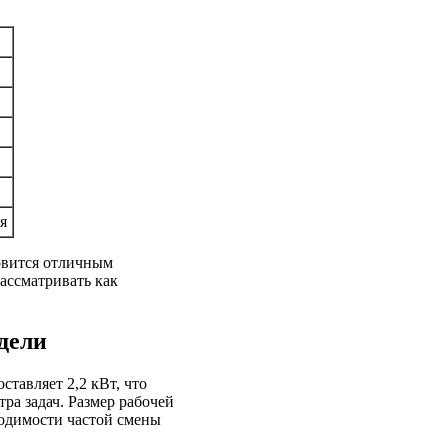
я
овится отличным
ассматривать как
дели
ставляет 2,2 кВт, что
ра задач. Размер рабочей
ходимости частой смены