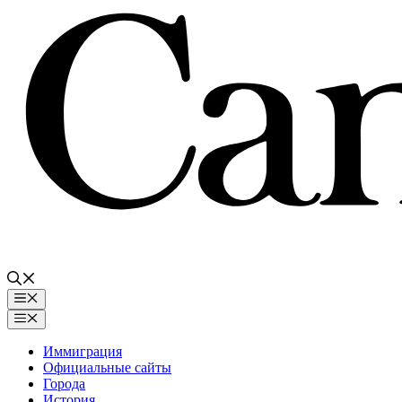
Перейти
к
содержимому
Меню
Меню
Иммиграция
Официальные сайты
Города
История