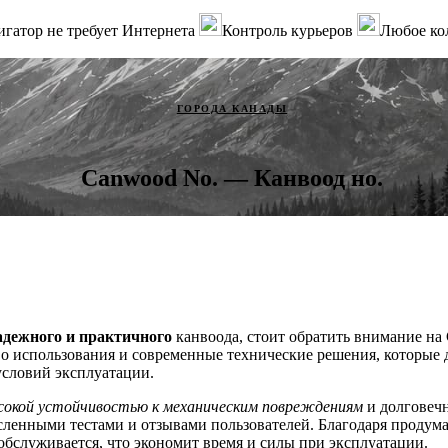
гатор не требует Интернета
Контроль курьеров
Любое ко
ГОРОДА КАНАДЫ
Canwood No. — Канвоод но.
адежного и практичного
канвоода, стоит обратить внимание на
тво использования и современные технические решения, которые
условий эксплуатации.
сокой устойчивостью к механическим повреждениям
и долговечн
сленными тестами и отзывами пользователей. Благодаря продум
 обслуживается, что экономит время и силы при эксплуатации.