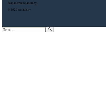
Разработка Spartan.by
©
2026 canada.by
Поиск: