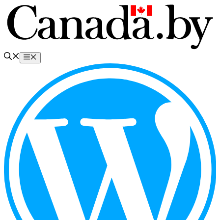
Перейти
к
содержимому
Меню