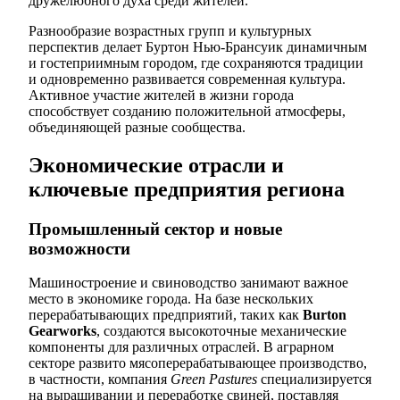
дружелюбного духа среди жителей.
Разнообразие возрастных групп и культурных
перспектив делает Буртон Нью-Брансуик динамичным
и гостеприимным городом, где сохраняются традиции
и одновременно развивается современная культура.
Активное участие жителей в жизни города
способствует созданию положительной атмосферы,
объединяющей разные сообщества.
Экономические отрасли и
ключевые предприятия региона
Промышленный сектор и новые
возможности
Машиностроение и свиноводство занимают важное
место в экономике города. На базе нескольких
перерабатывающих предприятий, таких как
Burton
Gearworks
, создаются высокоточные механические
компоненты для различных отраслей. В аграрном
секторе развито мясоперерабатывающее производство,
в частности, компания
Green Pastures
специализируется
на выращивании и переработке свиней, поставляя