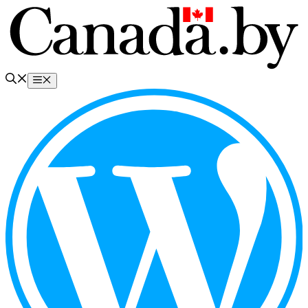
Перейти
к
содержимому
Меню