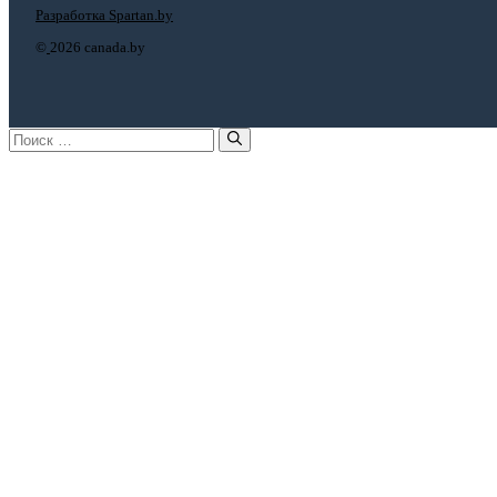
Разработка Spartan.by
©
2026 canada.by
Поиск: