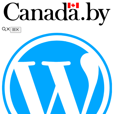
Перейти
к
содержимому
Меню