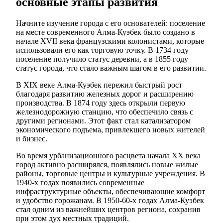
основные этапы развития
Начните изучение города с его основателей: поселение
на месте современного Алма-Куэбек было создано в
начале XVII века французскими колонистами, которые
использовали его как торговую точку. В 1734 году
поселение получило статус деревни, а в 1855 году –
статус города, что стало важным шагом в его развитии.
В XIX веке Алма-Куэбек пережил быстрый рост
благодаря развитию железных дорог и расширению
производства. В 1874 году здесь открыли первую
железнодорожную станцию, что обеспечило связь с
другими регионами. Этот факт стал катализатором
экономического подъема, привлекшего новых жителей
и бизнес.
Во время урбанизационного расцвета начала XX века
город активно расширялся, появлялись новые жилые
районы, торговые центры и культурные учреждения. В
1940-х годах появились современные
инфраструктурные объекты, обеспечивающие комфорт
и удобство горожанам. В 1950-60-х годах Алма-Куэбек
стал одним из важнейших центров региона, сохранив
при этом дух местных традиций.