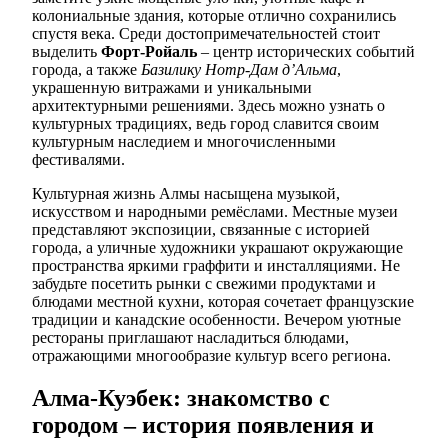
колониальные здания, которые отлично сохранились
спустя века. Среди достопримечательностей стоит
выделить
Форт-Ройаль
– центр исторических событий
города, а также
Базилику Нотр-Дам д’Альма
,
украшенную витражами и уникальными
архитектурными решениями. Здесь можно узнать о
культурных традициях, ведь город славится своим
культурным наследием и многочисленными
фестивалями.
Культурная жизнь Алмы насыщена музыкой,
искусством и народными ремёслами. Местные музеи
представляют экспозиции, связанные с историей
города, а уличные художники украшают окружающие
пространства яркими граффити и инсталляциями. Не
забудьте посетить рынки с свежими продуктами и
блюдами местной кухни, которая сочетает французские
традиции и канадские особенности. Вечером уютные
рестораны приглашают насладиться блюдами,
отражающими многообразие культур всего региона.
Алма-Куэбек: знакомство с
городом – история появления и