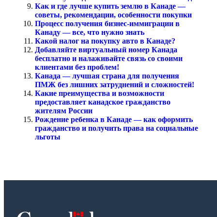
Как и где лучше купить землю в Канаде —
советы, рекомендации, особенности покупки
Процесс получения бизнес-иммиграции в
Канаду — все, что нужно знать
Какой налог на покупку авто в Канаде?
Добавляйте виртуальный номер Канада
бесплатно и налаживайте связь со своими
клиентами без проблем!
Канада — лучшая страна для получения
ПМЖ без лишних затруднений и сложностей!
Какие преимущества и возможности
предоставляет канадское гражданство
жителям России
Рождение ребенка в Канаде — как оформить
гражданство и получить права на социальные
льготы