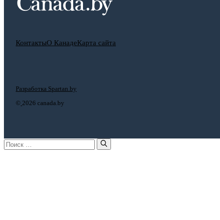
Контакты
О Канаде
Карта сайта
Разработка Spartan.by
©
2026 canada.by
Поиск: