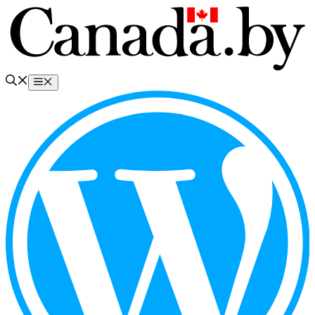
Перейти
к
содержимому
Меню