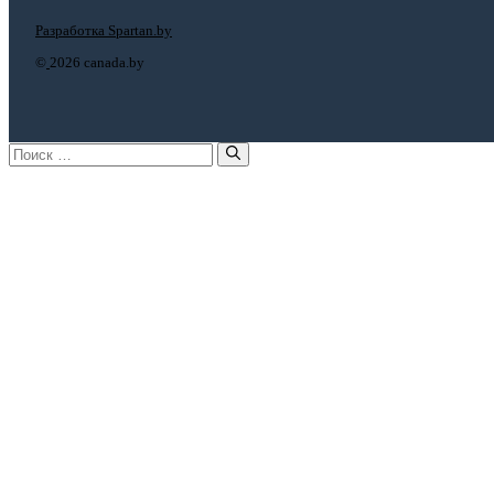
Разработка Spartan.by
©
2026 canada.by
Поиск: