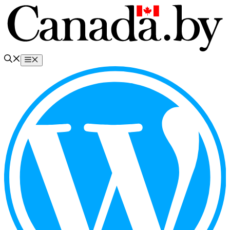
Перейти
к
содержимому
Меню