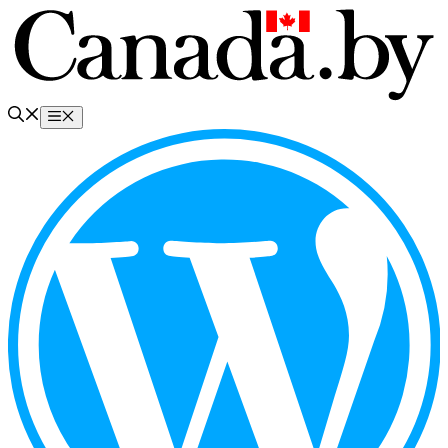
Перейти
к
содержимому
Меню