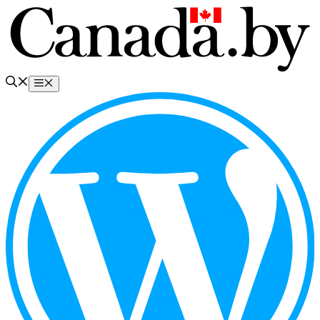
Перейти
к
содержимому
Меню