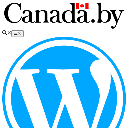
Перейти
к
содержимому
Меню