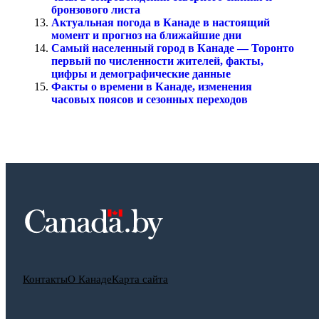
бронзового листа
Актуальная погода в Канаде в настоящий
момент и прогноз на ближайшие дни
Самый населенный город в Канаде — Торонто
первый по численности жителей, факты,
цифры и демографические данные
Факты о времени в Канаде, изменения
часовых поясов и сезонных переходов
Контакты
О Канаде
Карта сайта