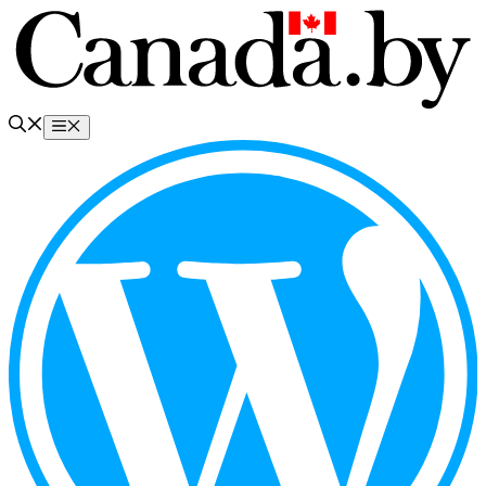
Перейти
к
содержимому
Меню