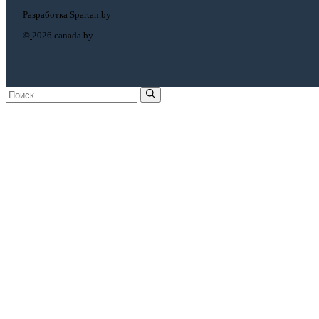
Разработка Spartan.by
©
2026 canada.by
Поиск: