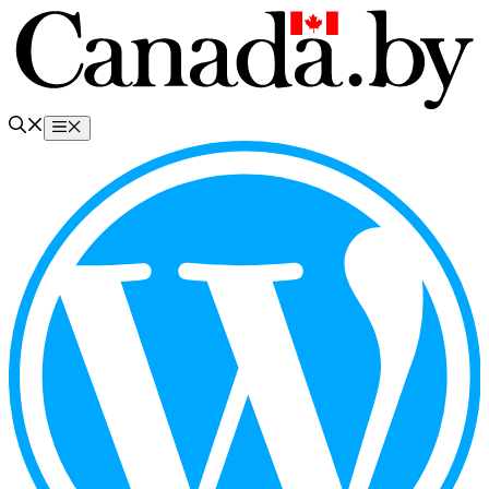
Перейти
к
содержимому
Меню