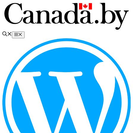
Перейти
к
содержимому
Меню